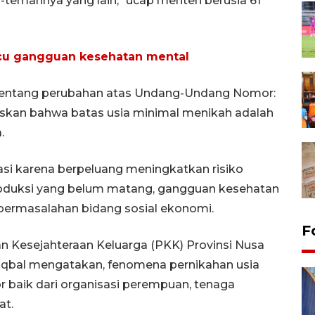
temannya yang lain," ucap menteri berusia 61
picu gangguan kesehatan mental
tentang perubahan atas Undang-Undang Nomor:
askan bahwa batas usia minimal menikah adalah
.
lasi karena berpeluang meningkatkan risiko
roduksi yang belum matang, gangguan kesehatan
 permasalahan bidang sosial ekonomi.
F
 Kesejahteraan Keluarga (PKK) Provinsi Nusa
 Iqbal mengatakan, fenomena pernikahan usia
or baik dari organisasi perempuan, tenaga
at.