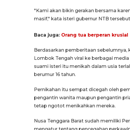
"Kami akan bikin gerakan bersama karen
masif," kata isteri gubernur NTB tersebut
Baca juga:
Orang tua berperan krusial
Berdasarkan pemberitaan sebelumnya, ka
Lombok Tengah viral ke berbagai media s
suami isteri itu menikah dalam usia terl
berumur 16 tahun.
Pernikahan itu sempat dicegah oleh pem
pengantin wanita maupun pengantin pria
tetap ngotot menikahkan mereka.
Nusa Tenggara Barat sudah memiliki Per
mengatur tentang pencegahan perkawinan