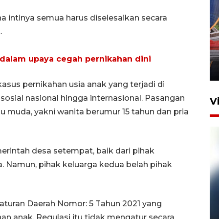
a intinya semua harus diselesaikan secara
.
Komisi V DPR tinjau
perlintasan sebidang di
Stasiun Bogor
 dalam upaya cegah pernikahan dini
12 Juni 2026 18:49
sus pernikahan usia anak yang terjadi di
osial nasional hingga internasional. Pasangan
V
alu muda, yakni wanita berumur 15 tahun dan pria
erintah desa setempat, baik dari pihak
. Namun, pihak keluarga kedua belah pihak
Pelanggan Filaha Farm setia
aturan Daerah Nomor: 5 Tahun 2021 yang
sampai 8 tahan?
 anak. Regulasi itu tidak mengatur secara