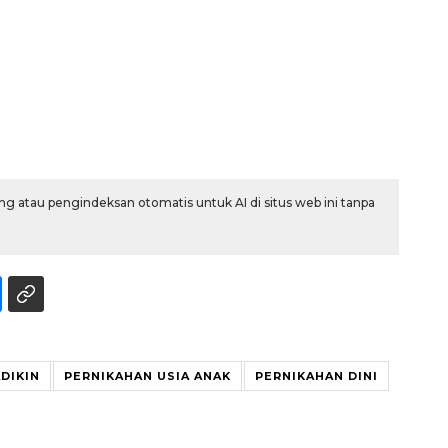
g atau pengindeksan otomatis untuk AI di situs web ini tanpa
Memberantas kejahatan
jalanan Jakarta
2026-08-05 18:00:00
DIKIN
PERNIKAHAN USIA ANAK
PERNIKAHAN DINI