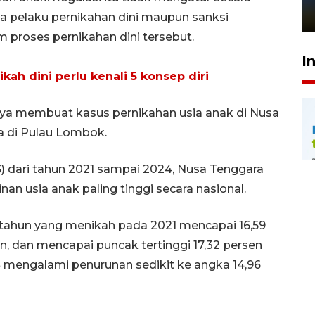
1 Juni 2026 05:47
da pelaku pernikahan dini maupun sanksi
m proses pernikahan dini tersebut.
I
ah dini perlu kenali 5 konsep diri
rnya membuat kasus pernikahan usia anak di Nusa
ma di Pulau Lombok.
S) dari tahun 2021 sampai 2024, Nusa Tenggara
an usia anak paling tinggi secara nasional.
tahun yang menikah pada 2021 mencapai 16,59
n, dan mencapai puncak tertinggi 17,32 persen
 mengalami penurunan sedikit ke angka 14,96