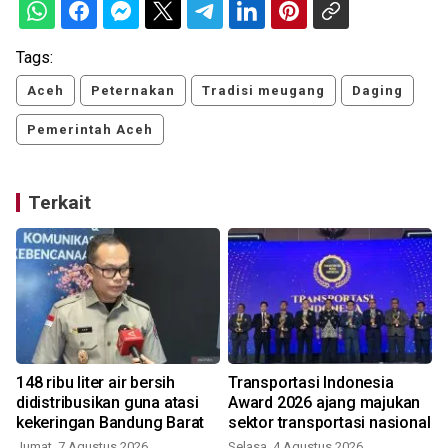
Tags:
Aceh
Peternakan
Tradisi meugang
Daging
Pemerintah Aceh
Terkait
n
148 ribu liter air bersih
Transportasi Indonesia
didistribusikan guna atasi
Award 2026 ajang majukan
kekeringan Bandung Barat
sektor transportasi nasional
Jumat, 7 Agustus 2026
Selasa, 4 Agustus 2026