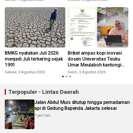
BMKG nyatakan Juli 2026
Briket ampas kopi inovasi
menjadi Juli terkering sejak
dosen Universitas Teuku
1991
Umar Meulaboh kantongi
sertifikat paten
Selasa, 4 Agustus 2026
Senin, 3 Agustus 2026
J
Terpopuler - Lintas Daerah
Jalan Abdul Muis ditutup hingga pemadaman
api di Gedung Bapenda Jakarta selesai
1 jam lalu