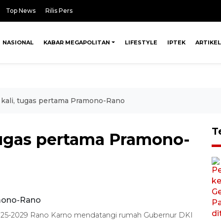
Top News
Rilis Pers
NASIONAL
KABAR MEGAPOLITAN
LIFESTYLE
IPTEK
ARTIKEL
kali, tugas pertama Pramono-Rano
T
tugas pertama Pramono-
 2025-2029 Rano Karno mendatangi rumah Gubernur DKI