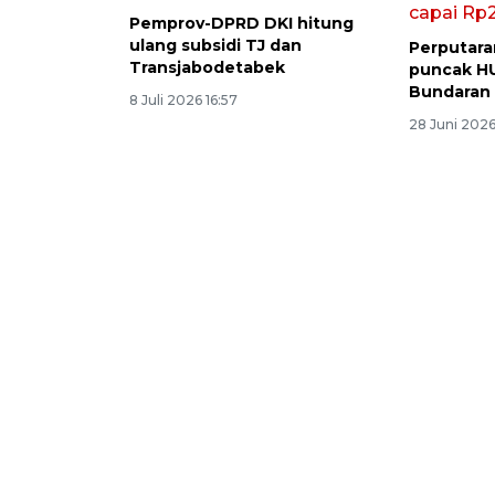
Pemprov-DPRD DKI hitung
ulang subsidi TJ dan
Perputara
Transjabodetabek
puncak HU
Bundaran H
8 Juli 2026 16:57
28 Juni 202