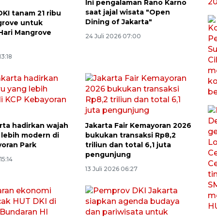
Ini pengalaman Rano Karno
saat jajal wisata "Open
KI tanam 21 ribu
Dining of Jakarta"
grove untuk
 Hari Mangrove
24 Juli 2026 07:00
13:18
rta hadirkan wajah
Jakarta Fair Kemayoran 2026
 lebih modern di
bukukan transaksi Rp8,2
oran Park
triliun dan total 6,1 juta
pengunjung
15:14
13 Juli 2026 06:27