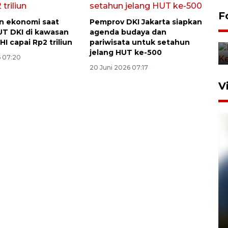
Komisi V DPR tinjau
F
n ekonomi saat
Pemprov DKI Jakarta siapkan
perlintasan sebidang di
T DKI di kawasan
agenda budaya dan
Stasiun Bogor
I capai Rp2 triliun
pariwisata untuk setahun
12 Juni 2026 18:49
jelang HUT ke-500
6 07:20
20 Juni 2026 07:17
V
Pelanggan Filaha Farm setia
sampai 8 tahan?
1 Juni 2026 05:47