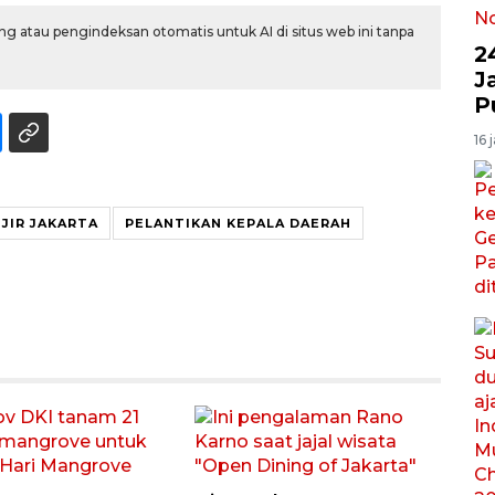
g atau pengindeksan otomatis untuk AI di situs web ini tanpa
2
J
P
16 
JIR JAKARTA
PELANTIKAN KEPALA DAERAH