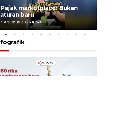
Lomba kic
Pajak marketplace: Bukan
punah? in
aturan baru
Indonesi
3 Agustus 2026 10:44
27 Juli 2026 1
nfografik