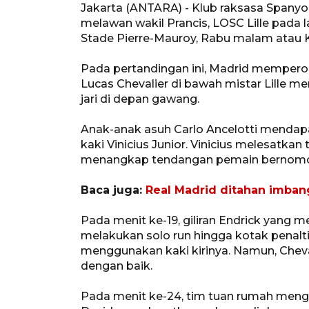
Jakarta (ANTARA) - Klub raksasa Spanyo
melawan wakil Prancis, LOSC Lille pada 
Stade Pierre-Mauroy, Rabu malam atau K
Pada pertandingan ini, Madrid mempero
Lucas Chevalier di bawah mistar Lille me
jari di depan gawang.
Anak-anak asuh Carlo Ancelotti mendap
kaki Vinicius Junior. Vinicius melesatka
menangkap tendangan pemain bernomor
Baca juga:
Real Madrid ditahan imban
Pada menit ke-19, giliran Endrick yang me
melakukan solo run hingga kotak penalti
menggunakan kaki kirinya. Namun, Che
dengan baik.
Pada menit ke-24, tim tuan rumah meng