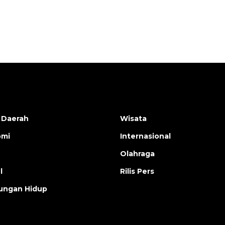
 Daerah
Wisata
omi
Internasional
Olahraga
l
Rilis Pers
ungan Hidup