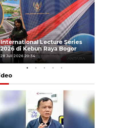
Jamkrind
International Lecture Series
jutaan pe
2026 di Kebun Raya Bogor
Indonesi
28 Juli 2026 20:34
16 Juli 2026 15
ideo