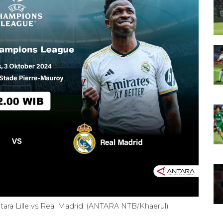
ara Lille vs Real Madrid. (ANTARA NTB/Khaerul)