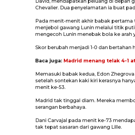
David, mendapatkan peluang di depan gaw
Chevalier. Dua penyelamatan ia buat pa
Pada menit-menit akhir babak pertama 
menjebol gawang Lunin melalui titik putih
mengecoh Lunin menebak bola ke arah y
Skor berubah menjadi 1-0 dan bertahan 
Baca juga:
Madrid menang telak 4-1 a
Memasuki babak kedua, Edon Zhegrova
setelah sontekan kaki kiri kerasnya ha
menit ke-53.
Madrid tak tinggal diam. Mereka membo
serangan berbahaya.
Dani Carvajal pada menit ke-73 mendap
tak tepat sasaran dari gawang Lille.