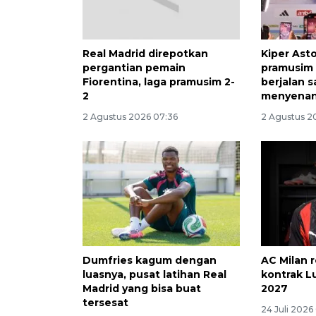
Real Madrid direpotkan
Kiper Asto
pergantian pemain
pramusim 
Fiorentina, laga pramusim 2-
berjalan 
2
menyena
2 Agustus 2026 07:36
2 Agustus 2
Dumfries kagum dengan
AC Milan 
luasnya, pusat latihan Real
kontrak L
Madrid yang bisa buat
2027
tersesat
24 Juli 2026