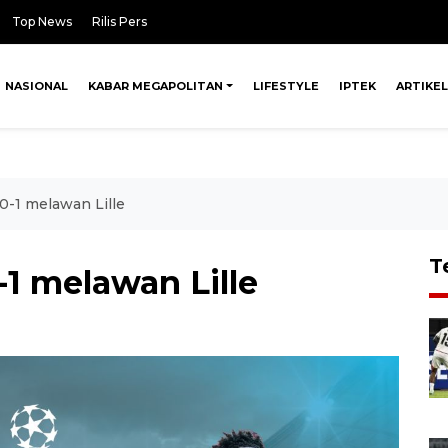
Top News
Rilis Pers
NASIONAL
KABAR MEGAPOLITAN
LIFESTYLE
IPTEK
ARTIKEL
0-1 melawan Lille
T
-1 melawan Lille