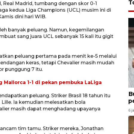
T
l, Real Madrid, tumbang dengan skor 0-1
laga kedua Liga Champions (UCL) musim ini di
amis dini hari WIB.
leh banyak peluang. Namun, kegemilangan
mbuat sang juara UCL sebanyak 15 kali itu gigit
atkan peluang pertama pada menit ke-5 melalui
n tendangan keras, tetapi Chevalier masih mudah
 punggung 7 itu.
g Mallorca 1-1 di pekan pembuka LaLiga
B
ndapatkan peluang. Striker Brasil 18 tahun itu
p
 Lille. Ia kemudian melesatkan bola
valier masih dapat menghadang upayanya
6 j
ancam tim tamu. Striker mereka, Jonathan