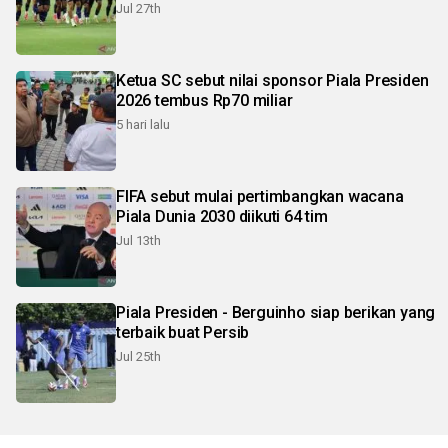
Jul 27th
Ketua SC sebut nilai sponsor Piala Presiden
2026 tembus Rp70 miliar
5 hari lalu
FIFA sebut mulai pertimbangkan wacana
Piala Dunia 2030 diikuti 64 tim
Jul 13th
Piala Presiden - Berguinho siap berikan yang
terbaik buat Persib
Jul 25th