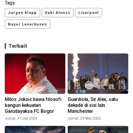
Tags:
Jurgen Klopp
Xabi Alonso
Liverpool
Bayer Leverkusen
Terkait
Milos Joksic bawa filosofi
Guardiola, Sir Alex, satu
bangun kekuatan
dekade di sisi lain
Garudayaksa FC Bogor
Manchester
Jumat, 31 Juli 2026
Jumat, 29 Mei 2026
K