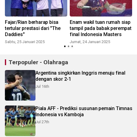
Fajar/Rian berharap bisa
Enam wakil tuan rumah siap
tertular prestasi dari "The
tampil pada babak perempat
Daddies"
final Indonesia Masters
Sabtu, 25 Januari 2025
Jumat, 24 Januari 2025
M
Terpopuler - Olahraga
Argentina singkirkan Inggris menuju final
dengan skor 2-1
Jul 16th
Piala AFF - Prediksi susunan pemain Timnas
Indonesia vs Kamboja
Jul 27th