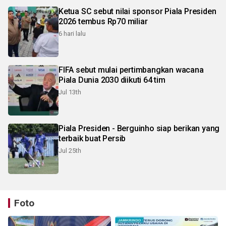
Ketua SC sebut nilai sponsor Piala Presiden
2026 tembus Rp70 miliar
6 hari lalu
FIFA sebut mulai pertimbangkan wacana
Piala Dunia 2030 diikuti 64 tim
Jul 13th
Piala Presiden - Berguinho siap berikan yang
terbaik buat Persib
Jul 25th
Foto