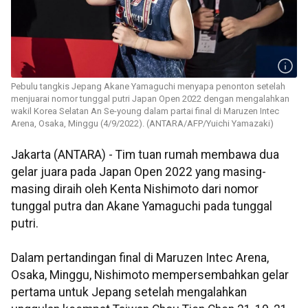
Pebulu tangkis Jepang Akane Yamaguchi menyapa penonton setelah
menjuarai nomor tunggal putri Japan Open 2022 dengan mengalahkan
wakil Korea Selatan An Se-young dalam partai final di Maruzen Intec
Arena, Osaka, Minggu (4/9/2022). (ANTARA/AFP/Yuichi Yamazaki)
Jakarta (ANTARA) - Tim tuan rumah membawa dua
gelar juara pada Japan Open 2022 yang masing-
masing diraih oleh Kenta Nishimoto dari nomor
tunggal putra dan Akane Yamaguchi pada tunggal
putri.
Dalam pertandingan final di Maruzen Intec Arena,
Osaka, Minggu, Nishimoto mempersembahkan gelar
pertama untuk Jepang setelah mengalahkan