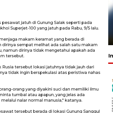
s pesawat jatuh di Gunung Salak seperti pada
Pelanggan Filaha Farm setia
hoi Superjet-100 yang jatuh pada Rabu, 9/5 lalu.
sampai 8 tahan?
1 Juni 2026 05:47
n menjaga makam keramat yang berada di
 dirinya sempat melihat ada salah satu makam
u, namun dirinya tidak mengetahui apakah ada
I
am tersebut.
k Rusia tersebut lokasi jatuhnya tidak jauh dari
a tidak ingin berspekulasi atas peristiwa nahas
rang-orang yang diyakini suci dan memiliki ilmu
minta tumbal atau apapun, yang jelas ada
n melalui nalar normal manusia," katanya.
esawat tersebut berada di lokasi Gunung Sanggul