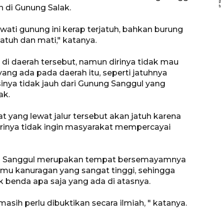
 di Gunung Salak.
ati gunung ini kerap terjatuh, bahkan burung
atuh dan mati," katanya.
 di daerah tersebut, namun dirinya tidak mau
ang ada pada daerah itu, seperti jatuhnya
inya tidak jauh dari Gunung Sanggul yang
ak.
yang lewat jalur tersebut akan jatuh karena
irinya tidak ingin masyarakat mempercayai
nung Sanggul merupakan tempat bersemayamnya
lmu kanuragan yang sangat tinggi, sehingga
k benda apa saja yang ada di atasnya.
Vaksin HPV untuk siswa laki-
ih perlu dibuktikan secara ilmiah, " katanya.
laki
2026-08-06 06:30:00