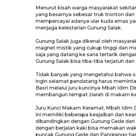
Menurut kisah warga masyarakat sekitar
yang besarnya sebesar truk tronton dan 
mempercayai adanya ular kuda emas y
menjaga kelestarian Gunung Salak.
Gunung Salak juga dikenal oleh masyara
magnet mistik yang cukup tinggi dan m
saja yang datang ke sana tertarik deng
Gunung Salak bisa tiba-tiba terjatuh da
Tidak banyak yang mengetahui bahwa s
ingin selamat pendatang harus memin
Basri melalui juru kuncinya Mbah Idim D
membangun tempat ziarah di makam ke
Juru Kunci Makam Keramat, Mbah Idim 
ini memiliki beberapa keajaiban dan kea
dibandingkan dengan Gunung Gede dan 
dengan berjalan kaki bisa memakan wak
puncak Gunung Gede dan Pangrango han