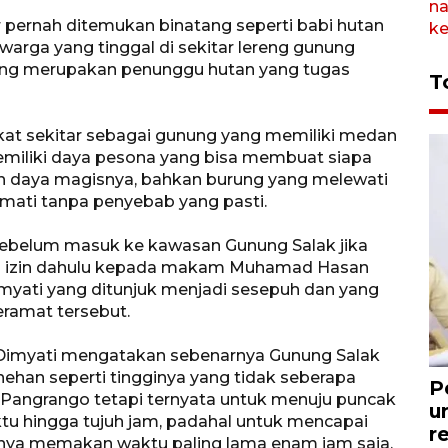
 pernah ditemukan binatang seperti babi hutan
warga yang tinggal di sekitar lereng gunung
ang merupakan penunggu hutan yang tugas
T
kat sekitar sebagai gunung yang memiliki medan
emiliki daya pesona yang bisa membuat siapa
an daya magisnya, bahkan burung yang melewati
n mati tanpa penyebab yang pasti.
ebelum masuk ke kawasan Gunung Salak jika
ta izin dahulu kepada makam Muhamad Hasan
imyati yang ditunjuk menjadi sesepuh dan yang
ramat tersebut.
Dimyati mengatakan sebenarnya Gunung Salak
nehan seperti tingginya yang tidak seberapa
P
Pangrango tetapi ternyata untuk menuju puncak
u
tu hingga tujuh jam, padahal untuk mencapai
r
ya memakan waktu paling lama enam jam saja.