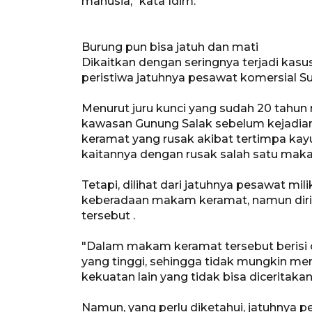
manusia," kata Idim.
Burung pun bisa jatuh dan mati
Dikaitkan dengan seringnya terjadi kasu
peristiwa jatuhnya pesawat komersial Suk
Menurut juru kunci yang sudah 20 tahu
kawasan Gunung Salak sebelum kejadian
keramat yang rusak akibat tertimpa kay
kaitannya dengan rusak salah satu mak
Tetapi, dilihat dari jatuhnya pesawat mili
keberadaan makam keramat, namun diriny
tersebut .
"Dalam makam keramat tersebut berisi o
yang tinggi, sehingga tidak mungkin me
kekuatan lain yang tidak bisa diceritaka
Namun, yang perlu diketahui, jatuhnya p