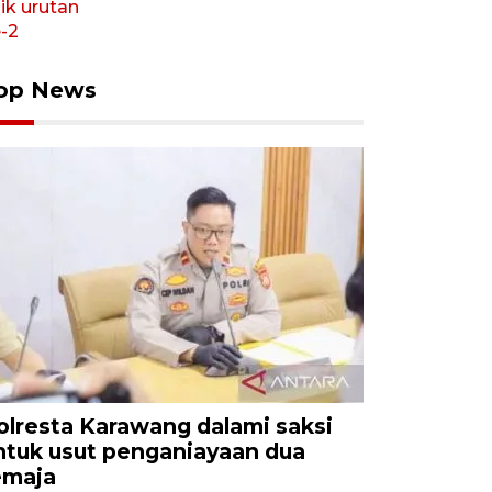
op News
olresta Karawang dalami saksi
ntuk usut penganiayaan dua
emaja