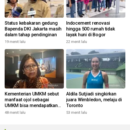
Status kebakaran gedung
Indocement renovasi
Bapenda DKI Jakarta masih
hingga 500 rumah tidak
dalam tahap pendinginan
layak huni di Bogor
19 menit lalu
22 menit lalu
Kementerian UMKM sebut
Aldila Sutjiadi singkirkan
manfaat ojol sebagai
juara Wimbledon, melaju di
UMKM bisa mendapatkan
Toronto
KUR
48 menit lalu
53 menit lalu