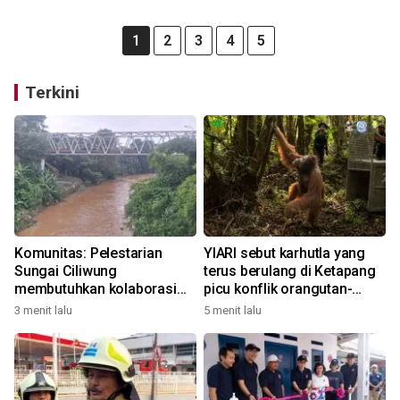
1
2
3
4
5
Terkini
Komunitas: Pelestarian
YIARI sebut karhutla yang
Sungai Ciliwung
terus berulang di Ketapang
membutuhkan kolaborasi
picu konflik orangutan-
bersama
warga
3 menit lalu
5 menit lalu