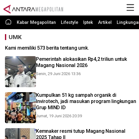
Kabar Megapolitan
Lifestyle
Iptek
Artikel
Lingkunga
UMK
Kami memiliki 573 berita tentang umk.
Pemerintah alokasikan Rp4,2 triliun untuk
Magang Nasional 2026
Senin, 29 Juni 2026 13:36
Kumpulkan 51 kg sampah organik di
Invirotech, jadi masukan program lingkungan
Grup MIND ID
Jumat, 19 Juni 2026 20:39
Kemnaker resmi tutup Magang Nasional
2025 Tahap II