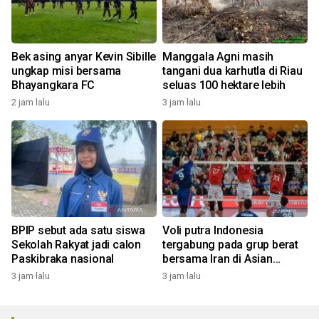
Bek asing anyar Kevin Sibille
Manggala Agni masih
ungkap misi bersama
tangani dua karhutla di Riau
Bhayangkara FC
seluas 100 hektare lebih
2 jam lalu
3 jam lalu
BPIP sebut ada satu siswa
Voli putra Indonesia
Sekolah Rakyat jadi calon
tergabung pada grup berat
Paskibraka nasional
bersama Iran di Asian
Games 2026
3 jam lalu
3 jam lalu