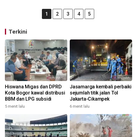
1
2
3
4
5
Terkini
Hiswana Migas dan DPRD
Jasamarga kembali perbaiki
Kota Bogor kawal distribusi
sejumlah titik jalan Tol
BBM dan LPG subsidi
Jakarta-Cikampek
5 menit lalu
6 menit lalu