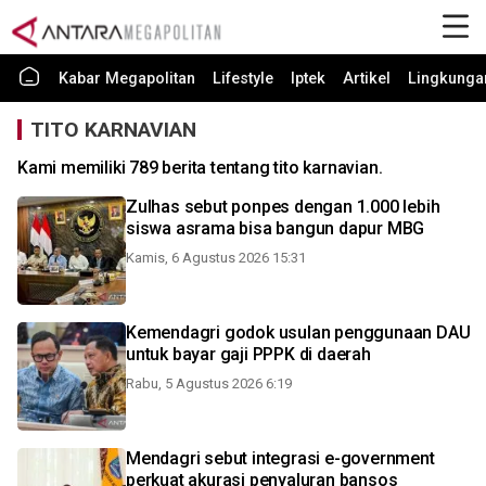
Kabar Megapolitan
Lifestyle
Iptek
Artikel
Lingkunga
TITO KARNAVIAN
Kami memiliki 789 berita tentang tito karnavian.
Zulhas sebut ponpes dengan 1.000 lebih
siswa asrama bisa bangun dapur MBG
Kamis, 6 Agustus 2026 15:31
Kemendagri godok usulan penggunaan DAU
untuk bayar gaji PPPK di daerah
Rabu, 5 Agustus 2026 6:19
Mendagri sebut integrasi e-government
perkuat akurasi penyaluran bansos