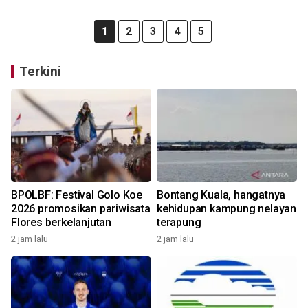
1
2
3
4
5
Terkini
BPOLBF: Festival Golo Koe
Bontang Kuala, hangatnya
2026 promosikan pariwisata
kehidupan kampung nelayan
Flores berkelanjutan
terapung
2 jam lalu
2 jam lalu