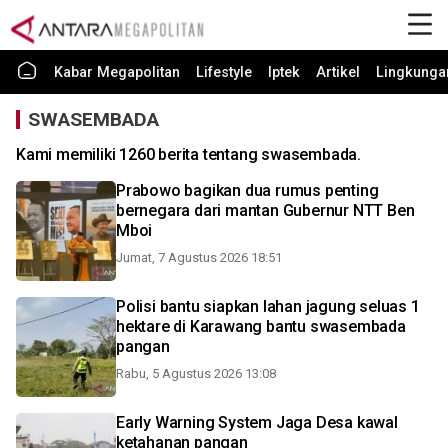
Kabar Megapolitan
Lifestyle
Iptek
Artikel
Lingkunga
SWASEMBADA
Kami memiliki 1260 berita tentang swasembada.
Prabowo bagikan dua rumus penting
bernegara dari mantan Gubernur NTT Ben
Mboi
Jumat, 7 Agustus 2026 18:51
Polisi bantu siapkan lahan jagung seluas 1
hektare di Karawang bantu swasembada
pangan
Rabu, 5 Agustus 2026 13:08
Early Warning System Jaga Desa kawal
ketahanan pangan