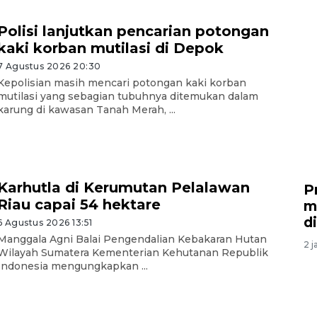
Polisi lanjutkan pencarian potongan
kaki korban mutilasi di Depok
7 Agustus 2026 20:30
Kepolisian masih mencari potongan kaki korban
mutilasi yang sebagian tubuhnya ditemukan dalam
karung di kawasan Tanah Merah, ...
Karhutla di Kerumutan Pelalawan
P
Riau capai 54 hektare
m
d
6 Agustus 2026 13:51
Manggala Agni Balai Pengendalian Kebakaran Hutan
2 j
Wilayah Sumatera Kementerian Kehutanan Republik
Indonesia mengungkapkan ...