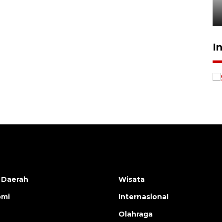
sampai 8 tahan?
1 Juni 2026 05:47
I
Layanan haji Indonesia
semakin memuaskan
2026-08-08 15:00:00
 Daerah
Wisata
omi
Internasional
Olahraga