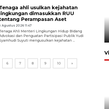
Tenaga ahli usulkan kejahatan
lingkungan dimasukkan RUU
Komisi V DPR tinjau
tentang Perampasan Aset
perlintasan sebidang di
5 Agustus 2026 11:47
Stasiun Bogor
Tenaga Ahli Menteri Lingkungan Hidup Bidang
Advokasi dan Penguatan Partisipasi Publik Yudi
12 Juni 2026 18:49
Syamhudi Suyuti mengusulkan kejahatan ...
V
6
7
8
9
10
»
Pelanggan Filaha Farm setia