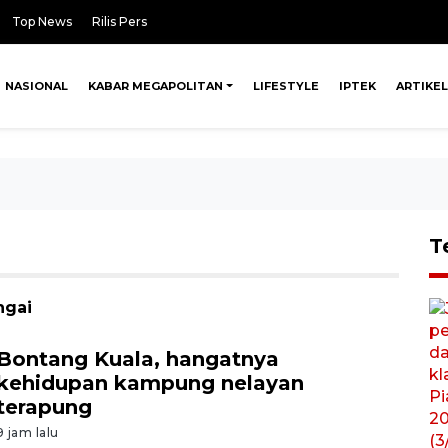
Top News
Rilis Pers
NASIONAL
KABAR MEGAPOLITAN
LIFESTYLE
IPTEK
ARTIKEL
T
ngai
Bontang Kuala, hangatnya
kehidupan kampung nelayan
terapung
9 jam lalu