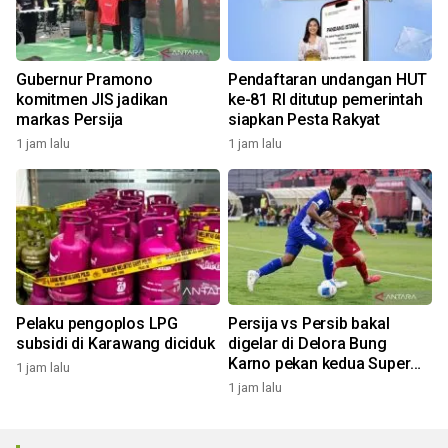
Gubernur Pramono
Pendaftaran undangan HUT
komitmen JIS jadikan
ke-81 RI ditutup pemerintah
markas Persija
siapkan Pesta Rakyat
1 jam lalu
1 jam lalu
Pelaku pengoplos LPG
Persija vs Persib bakal
subsidi di Karawang diciduk
digelar di Delora Bung
Karno pekan kedua Super
1 jam lalu
League
1 jam lalu