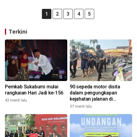
1
2
3
4
5
Terkini
Pemkab Sukabumi mulai
90 sepeda motor disita
rangkaian Hari Jadi ke-156
dalam pengungkapan
kejahatan jalanan di
43 menit lalu
Bandung
57 menit lalu