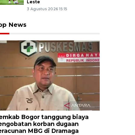
Leste
3 Agustus 2026 15:15
op News
emkab Bogor tanggung biaya
engobatan korban dugaan
eracunan MBG di Dramaga