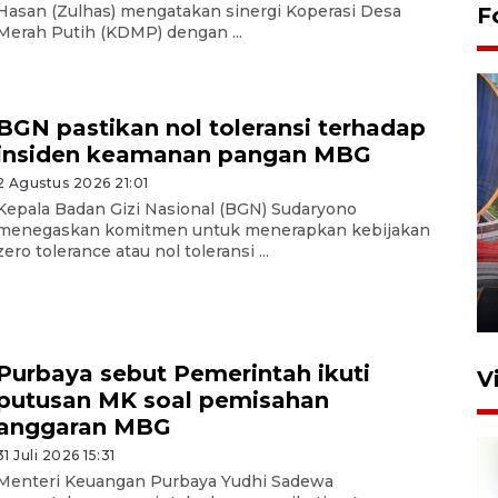
Hasan (Zulhas) mengatakan sinergi Koperasi Desa
F
Merah Putih (KDMP) dengan ...
BGN pastikan nol toleransi terhadap
insiden keamanan pangan MBG
2 Agustus 2026 21:01
Kepala Badan Gizi Nasional (BGN) Sudaryono
Komisi V DPR tinjau
menegaskan komitmen untuk menerapkan kebijakan
perlintasan sebidang di
zero tolerance atau nol toleransi ...
Stasiun Bogor
12 Juni 2026 18:49
Purbaya sebut Pemerintah ikuti
V
putusan MK soal pemisahan
anggaran MBG
31 Juli 2026 15:31
Menteri Keuangan Purbaya Yudhi Sadewa