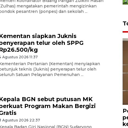
Menteri Koordinator Bidang Pangan Zulkifli Hasan
(Zulhas) mengatakan pemerintah mengizinkan
pondok pesantren (ponpes) dan sekolah ...
T
Kementan siapkan Juknis
penyerapan telur oleh SPPG
Rp26.500/kg
4 Agustus 2026 11:37
Kementerian Pertanian (Kementan) menyiapkan
petunjuk teknis (Juknis) penyerapan telur oleh
seluruh Satuan Pelayanan Pemenuhan ...
Kepala BGN sebut putusan MK
perkuat Program Makan Bergizi
P
Gratis
p
3 Agustus 2026 22:37
k
Kepala Badan Gizi Nasional (BGN) Sudaryono