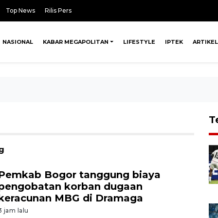
Top News
Rilis Pers
NASIONAL
KABAR MEGAPOLITAN
LIFESTYLE
IPTEK
ARTIKEL
T
g
Pemkab Bogor tanggung biaya
pengobatan korban dugaan
keracunan MBG di Dramaga
3 jam lalu