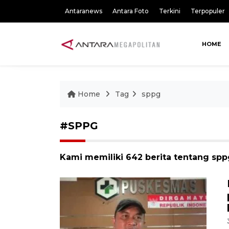
Antaranews
Antara Foto
Terkini
Terpopuler
HOME
Home
Tag
sppg
#SPPG
Kami memiliki 642 berita tentang spp