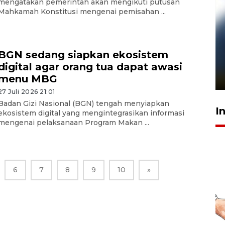
mengatakan pemerintah akan mengikuti putusan
Mahkamah Konstitusi mengenai pemisahan ...
Pelanggan Filaha Farm setia
BGN sedang siapkan ekosistem
sampai 8 tahan?
digital agar orang tua dapat awasi
1 Juni 2026 05:47
menu MBG
27 Juli 2026 21:01
Badan Gizi Nasional (BGN) tengah menyiapkan
I
ekosistem digital yang mengintegrasikan informasi
mengenai pelaksanaan Program Makan ...
6
7
8
9
10
»