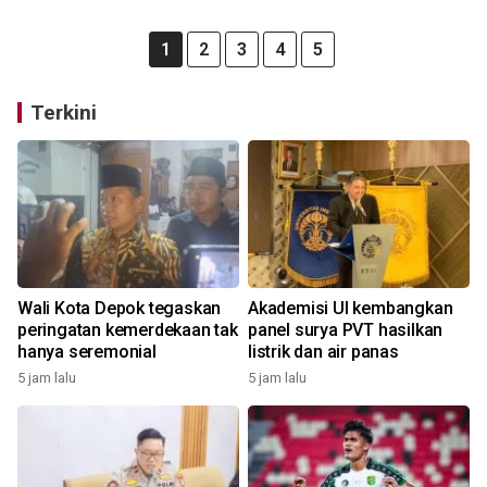
1
2
3
4
5
Terkini
Wali Kota Depok tegaskan
Akademisi UI kembangkan
peringatan kemerdekaan tak
panel surya PVT hasilkan
hanya seremonial
listrik dan air panas
5 jam lalu
5 jam lalu