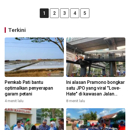
1
2
3
4
5
Terkini
Pemkab Pati bantu
Ini alasan Pramono bongkar
optimalkan penyerapan
satu JPO yang viral "Love-
garam petani
Hate" di kawasan Jalan
Rasuna Said
4 menit lalu
8 menit lalu