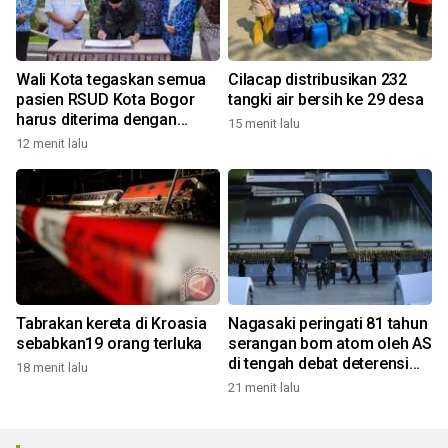
Wali Kota tegaskan semua
Cilacap distribusikan 232
pasien RSUD Kota Bogor
tangki air bersih ke 29 desa
harus diterima dengan
15 menit lalu
profesional
12 menit lalu
Tabrakan kereta di Kroasia
Nagasaki peringati 81 tahun
sebabkan19 orang terluka
serangan bom atom oleh AS
di tengah debat deterensi
18 menit lalu
nuklir
21 menit lalu