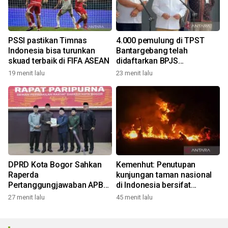
PSSI pastikan Timnas
4.000 pemulung di TPST
Indonesia bisa turunkan
Bantargebang telah
skuad terbaik di FIFA ASEAN
didaftarkan BPJS
Ketenagakerjaan
19 menit lalu
23 menit lalu
DPRD Kota Bogor Sahkan
Kemenhut: Penutupan
Raperda
kunjungan taman nasional
Pertanggungjawaban APBD
di Indonesia bersifat
2025
kondisional
27 menit lalu
45 menit lalu