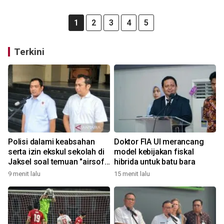
1
2
3
4
5
Terkini
Polisi dalami keabsahan
Doktor FIA UI merancang
serta izin ekskul sekolah di
model kebijakan fiskal
Jaksel soal temuan "airsoft
hibrida untuk batu bara
gun"
9 menit lalu
15 menit lalu