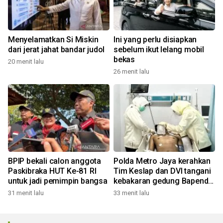
Menyelamatkan Si Miskin
Ini yang perlu disiapkan
dari jerat jahat bandar judol
sebelum ikut lelang mobil
bekas
20 menit lalu
26 menit lalu
BPIP bekali calon anggota
Polda Metro Jaya kerahkan
Paskibraka HUT Ke-81 RI
Tim Keslap dan DVI tangani
untuk jadi pemimpin bangsa
kebakaran gedung Bapenda
DKI
31 menit lalu
33 menit lalu