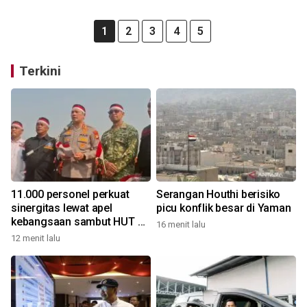
1
2
3
4
5
Terkini
11.000 personel perkuat
Serangan Houthi berisiko
sinergitas lewat apel
picu konflik besar di Yaman
kebangsaan sambut HUT RI
16 menit lalu
di kawasan Monas
12 menit lalu