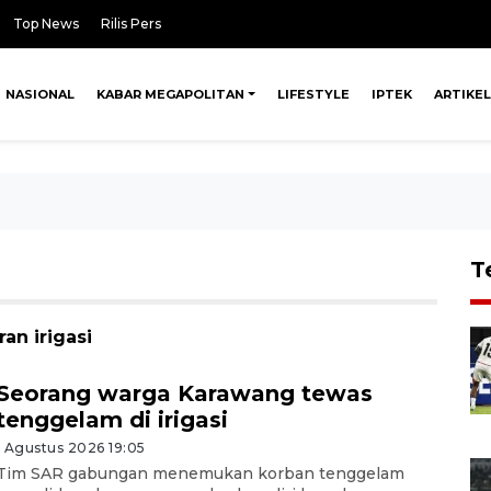
Top News
Rilis Pers
NASIONAL
KABAR MEGAPOLITAN
LIFESTYLE
IPTEK
ARTIKEL
T
an irigasi
Seorang warga Karawang tewas
tenggelam di irigasi
1 Agustus 2026 19:05
Tim SAR gabungan menemukan korban tenggelam