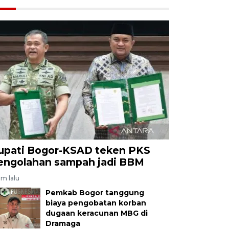
upati Bogor-KSAD teken PKS
engolahan sampah jadi BBM
am lalu
Pemkab Bogor tanggung
biaya pengobatan korban
dugaan keracunan MBG di
Dramaga