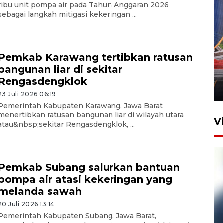
ribu unit pompa air pada Tahun Anggaran 2026
sebagai langkah mitigasi kekeringan ...
Komisi V DPR tinjau
Pemkab Karawang tertibkan ratusan
perlintasan sebidang di
bangunan liar di sekitar
Stasiun Bogor
Rengasdengklok
12 Juni 2026 18:49
23 Juli 2026 06:19
Pemerintah Kabupaten Karawang, Jawa Barat
menertibkan ratusan bangunan liar di wilayah utara
V
atau&nbsp;sekitar Rengasdengklok, ...
Pemkab Subang salurkan bantuan
pompa air atasi kekeringan yang
melanda sawah
20 Juli 2026 13:14
Pemerintah Kabupaten Subang, Jawa Barat,