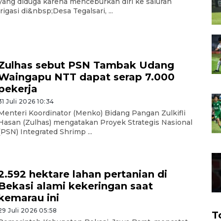
yang diduga karena menceburkan diri ke saluran
irigasi di&nbsp;Desa Tegalsari, ...
Zulhas sebut PSN Tambak Udang
Waingapu NTT dapat serap 7.000
pekerja
31 Juli 2026 10:34
Menteri Koordinator (Menko) Bidang Pangan Zulkifli
Hasan (Zulhas) mengatakan Proyek Strategis Nasional
(PSN) Integrated Shrimp ...
2.592 hektare lahan pertanian di
Bekasi alami kekeringan saat
kemarau ini
29 Juli 2026 05:58
T