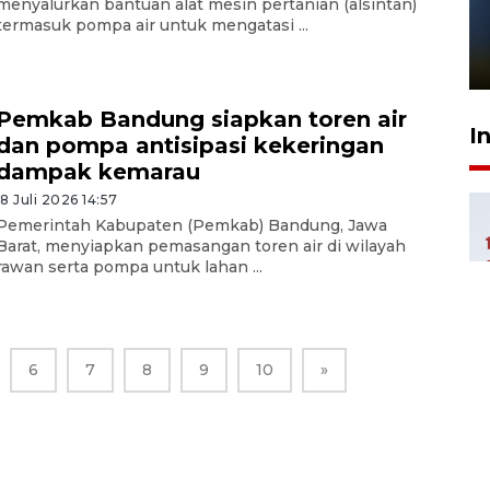
Pelanggan Filaha Farm setia
menyalurkan bantuan alat mesin pertanian (alsintan)
termasuk pompa air untuk mengatasi ...
sampai 8 tahan?
1 Juni 2026 05:47
Pemkab Bandung siapkan toren air
I
dan pompa antisipasi kekeringan
dampak kemarau
18 Juli 2026 14:57
Pemerintah Kabupaten (Pemkab) Bandung, Jawa
Barat, menyiapkan pemasangan toren air di wilayah
rawan serta pompa untuk lahan ...
6
7
8
9
10
»