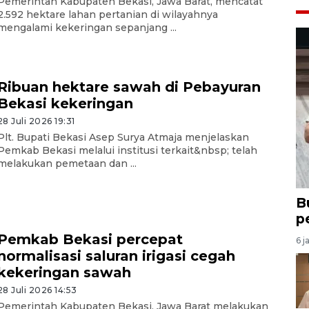
Pemerintah Kabupaten Bekasi, Jawa Barat, mencatat
2.592 hektare lahan pertanian di wilayahnya
mengalami kekeringan sepanjang ...
Ribuan hektare sawah di Pebayuran
Bekasi kekeringan
28 Juli 2026 19:31
Plt. Bupati Bekasi Asep Surya Atmaja menjelaskan
Pemkab Bekasi melalui institusi terkait&nbsp; telah
melakukan pemetaan dan ...
B
p
Pemkab Bekasi percepat
6 j
normalisasi saluran irigasi cegah
kekeringan sawah
28 Juli 2026 14:53
Pemerintah Kabupaten Bekasi, Jawa Barat melakukan