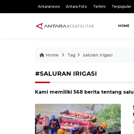
Antaranews
Antara Foto
Terkini
Terpopuler
HOME
Home
Tag
saluran irigasi
#SALURAN IRIGASI
Kami memiliki 568 berita tentang salur