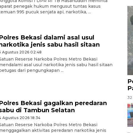
Anggota Komisi I DPR RI TB Hasanuddin meminta
aparat penegak hukum mengusut tuntas kasus
temuan 995 pucuk senjata api, narkotika, ...
Polres Bekasi dalami asal usul
narkotika jenis sabu hasil sitaan
5 Agustus 2026 02:48
Satuan Reserse Narkoba Polres Metro Bekasi
mendalami asal usul narkotika jenis sabu hasil sitaan
petugas dari pengungkapan ...
P
P
32 
Polres Bekasi gagalkan peredaran
sabu di Tambun Selatan
4 Agustus 2026 18:34
Satuan Reserse Narkoba Polres Metro Bekasi
menggagalkan aktivitas peredaran narkotika jenis