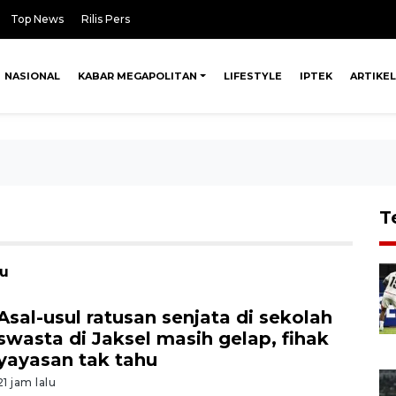
Top News
Rilis Pers
NASIONAL
KABAR MEGAPOLITAN
LIFESTYLE
IPTEK
ARTIKEL
T
bu
Asal-usul ratusan senjata di sekolah
swasta di Jaksel masih gelap, fihak
yayasan tak tahu
21 jam lalu