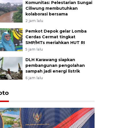
Komunitas: Pelestarian Sungai
Ciliwung membutuhkan
kolaborasi bersama
2 jam lalu
Pemkot Depok gelar Lomba
Cerdas Cermat tingkat
SMP/MTs meriahkan HUT RI
5 jam lalu
DLH Karawang siapkan
pembangunan pengolahan
sampah jadi energi listrik
6 jam lalu
oto