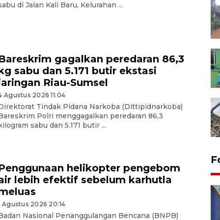
sabu di Jalan Kali Baru, Kelurahan ...
Bareskrim gagalkan peredaran 86,3
kg sabu dan 5.171 butir ekstasi
jaringan Riau-Sumsel
4 Agustus 2026 11:04
Direktorat Tindak Pidana Narkoba (Dittipidnarkoba)
Bareskrim Polri menggagalkan peredaran 86,3
kilogram sabu dan 5.171 butir ...
F
Penggunaan helikopter pengebom
air lebih efektif sebelum karhutla
meluas
1 Agustus 2026 20:14
Badan Nasional Penanggulangan Bencana (BNPB)