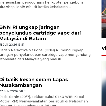
menegaskan penggunaan helikopter pengebom
air&nbsp; lebih efektif ketika kebakaran ...
Komisi V DPR tinjau
perlintasan sebidang di
Stasiun Bogor
BNN RI ungkap jaringan
penyelundup cartridge vape dari
12 Juni 2026 18:49
Malaysia di Batam
31 Juli 2026 15:51
V
Badan Narkotika Nasional (BNN) RI mengungkap
jaringan penyelundupan cartridge vape mengandung
etomidate dari Malaysia yang masuk ...
Di balik kesan seram Lapas
Nusakambangan
27 Juli 2026 08:51
Pada, Senin (20/7), sekitar pukul 01.40 WIB, Kapal
Pelanggan Filaha Farm setia
Motor (KM) Pemasyarakatan berlabuh di Pelabuhan
sampai 8 tahan?
Sodong, Nusakambangan, Jateng, ...