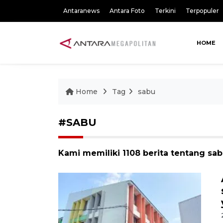
Antaranews
Antara Foto
Terkini
Terpopuler
HOME
Home
Tag
sabu
#SABU
Kami memiliki 1108 berita tentang sa