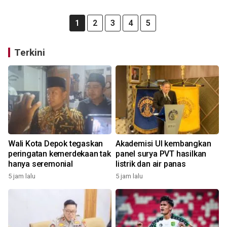
1
2
3
4
5
Terkini
Wali Kota Depok tegaskan
Akademisi UI kembangkan
peringatan kemerdekaan tak
panel surya PVT hasilkan
hanya seremonial
listrik dan air panas
5 jam lalu
5 jam lalu