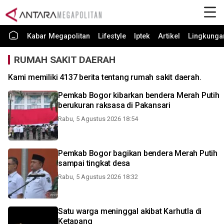
Kabar Megapolitan
Lifestyle
Iptek
Artikel
Lingkunga
RUMAH SAKIT DAERAH
Kami memiliki 4137 berita tentang rumah sakit daerah.
Pemkab Bogor kibarkan bendera Merah Putih
berukuran raksasa di Pakansari
Rabu, 5 Agustus 2026 18:54
Pemkab Bogor bagikan bendera Merah Putih
sampai tingkat desa
Rabu, 5 Agustus 2026 18:32
Satu warga meninggal akibat Karhutla di
Ketapang