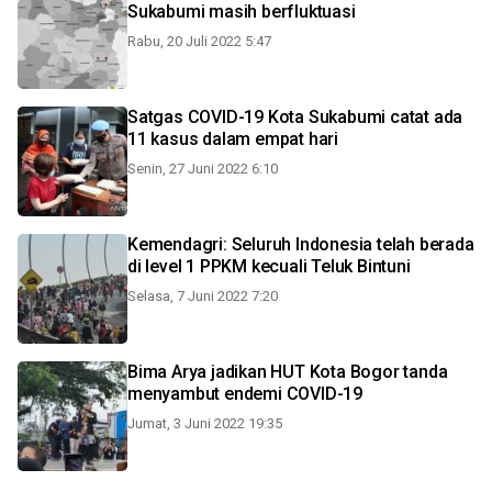
Sukabumi masih berfluktuasi
Rabu, 20 Juli 2022 5:47
Satgas COVID-19 Kota Sukabumi catat ada
11 kasus dalam empat hari
Senin, 27 Juni 2022 6:10
Kemendagri: Seluruh Indonesia telah berada
di level 1 PPKM kecuali Teluk Bintuni
Selasa, 7 Juni 2022 7:20
Bima Arya jadikan HUT Kota Bogor tanda
menyambut endemi COVID-19
Jumat, 3 Juni 2022 19:35