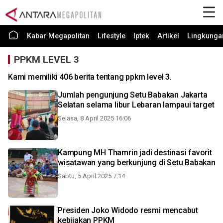
Kabar Megapolitan
Lifestyle
Iptek
Artikel
Lingkunga
PPKM LEVEL 3
Kami memiliki 406 berita tentang ppkm level 3.
Jumlah pengunjung Setu Babakan Jakarta
Selatan selama libur Lebaran lampaui target
Selasa, 8 April 2025 16:06
Kampung MH Thamrin jadi destinasi favorit
wisatawan yang berkunjung di Setu Babakan
Sabtu, 5 April 2025 7:14
Presiden Joko Widodo resmi mencabut
kebijakan PPKM