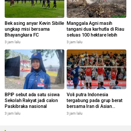
Bek asing anyar Kevin Sibille
Manggala Agni masih
ungkap misi bersama
tangani dua karhutla di Riau
Bhayangkara FC
seluas 100 hektare lebih
3 jam lalu
3 jam lalu
BPIP sebut ada satu siswa
Voli putra Indonesia
Sekolah Rakyat jadi calon
tergabung pada grup berat
Paskibraka nasional
bersama Iran di Asian
Games 2026
3 jam lalu
3 jam lalu