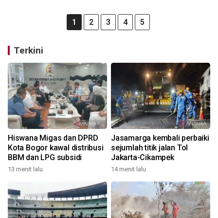
1
2
3
4
5
Terkini
Hiswana Migas dan DPRD
Jasamarga kembali perbaiki
Kota Bogor kawal distribusi
sejumlah titik jalan Tol
BBM dan LPG subsidi
Jakarta-Cikampek
13 menit lalu
14 menit lalu