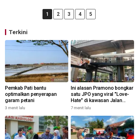
1
2
3
4
5
Terkini
Pemkab Pati bantu
Ini alasan Pramono bongkar
optimalkan penyerapan
satu JPO yang viral "Love-
garam petani
Hate" di kawasan Jalan
Rasuna Said
3 menit lalu
7 menit lalu