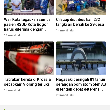
Wali Kota tegaskan semua
Cilacap distribusikan 232
pasien RSUD Kota Bogor
tangki air bersih ke 29 desa
harus diterima dengan
14 menit lalu
profesional
11 menit lalu
Tabrakan kereta di Kroasia
Nagasaki peringati 81 tahun
sebabkan19 orang terluka
serangan bom atom oleh AS
di tengah debat deterensi
18 menit lalu
nuklir
20 menit lalu