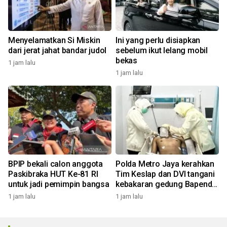
Menyelamatkan Si Miskin
Ini yang perlu disiapkan
dari jerat jahat bandar judol
sebelum ikut lelang mobil
bekas
1 jam lalu
1 jam lalu
BPIP bekali calon anggota
Polda Metro Jaya kerahkan
Paskibraka HUT Ke-81 RI
Tim Keslap dan DVI tangani
untuk jadi pemimpin bangsa
kebakaran gedung Bapenda
DKI
1 jam lalu
1 jam lalu