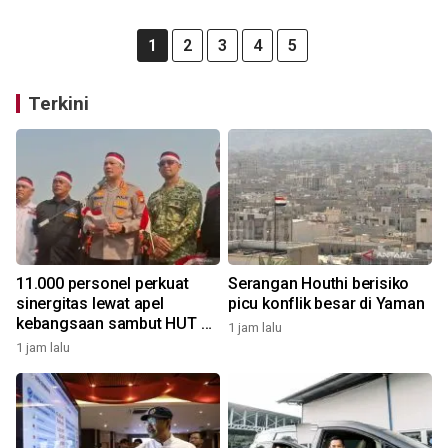
1
2
3
4
5
Terkini
11.000 personel perkuat
Serangan Houthi berisiko
sinergitas lewat apel
picu konflik besar di Yaman
kebangsaan sambut HUT RI
1 jam lalu
di kawasan Monas
1 jam lalu