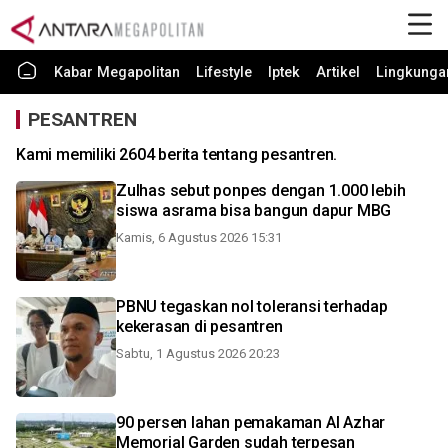
Kabar Megapolitan
Lifestyle
Iptek
Artikel
Lingkunga
PESANTREN
Kami memiliki 2604 berita tentang pesantren.
Zulhas sebut ponpes dengan 1.000 lebih
siswa asrama bisa bangun dapur MBG
Kamis, 6 Agustus 2026 15:31
PBNU tegaskan nol toleransi terhadap
kekerasan di pesantren
Sabtu, 1 Agustus 2026 20:23
90 persen lahan pemakaman Al Azhar
Memorial Garden sudah terpesan