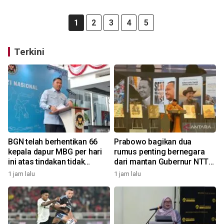
1
2
3
4
5
Terkini
BGN telah berhentikan 66
Prabowo bagikan dua
kepala dapur MBG per hari
rumus penting bernegara
ini atas tindakan tidak
dari mantan Gubernur NTT
disiplin
Ben Mboi
1 jam lalu
1 jam lalu