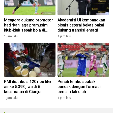
Menpora dukung promotor
Akademisi UI kembangkan
hadirkan laga pramusim
bisnis baterai bekas pakai
klub-klub sepak bola di
dukung transisi energi
Indonesia
1 jam lalu
1 jam lalu
PMI distribusi 120 ribu liter
Persib tembus babak
air ke 5.393 jiwa di 6
puncak dengan formasi
kecamatan di Cianjur
pemain tak utuh
1 jam lalu
1 jam lalu