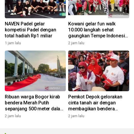
NAVEN Padel gelar
Kowani gelar fun walk
kompetisi Padel dengan
10.000 langkah sehat
total hadiah Rp1 miliar
gaungkan Tempe Indonesia
Goes to UNESCO
1 jam lalu
2 jam lalu
Ribuan warga Bogor kirab
Pemkot Depok gelorakan
bendera Merah Putih
cinta tanah air dengan
sepanjang 500 meter dalam
membagikan bendera
rangkaian FMP ke-11
merah putih
2 jam lalu
2 jam lalu