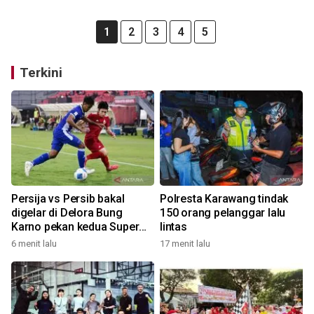
1
2
3
4
5
Terkini
Persija vs Persib bakal
Polresta Karawang tindak
digelar di Delora Bung
150 orang pelanggar lalu
Karno pekan kedua Super
lintas
League
6 menit lalu
17 menit lalu