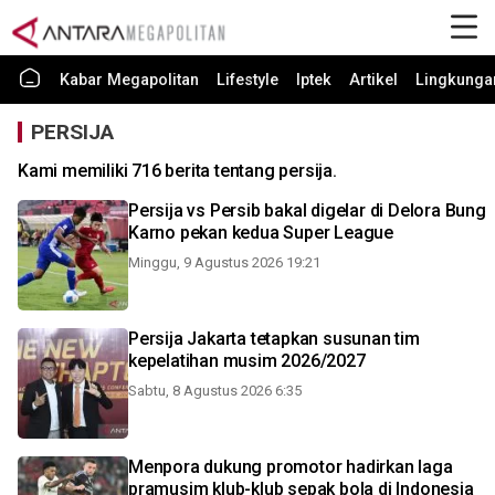
Kabar Megapolitan
Lifestyle
Iptek
Artikel
Lingkunga
PERSIJA
Kami memiliki 716 berita tentang persija.
Persija vs Persib bakal digelar di Delora Bung
Karno pekan kedua Super League
Minggu, 9 Agustus 2026 19:21
Persija Jakarta tetapkan susunan tim
kepelatihan musim 2026/2027
Sabtu, 8 Agustus 2026 6:35
Menpora dukung promotor hadirkan laga
pramusim klub-klub sepak bola di Indonesia