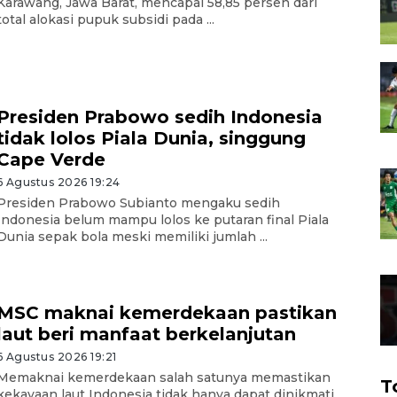
Karawang, Jawa Barat, mencapai 58,85 persen dari
total alokasi pupuk subsidi pada ...
Presiden Prabowo sedih Indonesia
tidak lolos Piala Dunia, singgung
Cape Verde
6 Agustus 2026 19:24
Presiden Prabowo Subianto mengaku sedih
Indonesia belum mampu lolos ke putaran final Piala
Dunia sepak bola meski memiliki jumlah ...
MSC maknai kemerdekaan pastikan
laut beri manfaat berkelanjutan
6 Agustus 2026 19:21
Memaknai kemerdekaan salah satunya memastikan
T
kekayaan laut Indonesia tidak hanya dapat dinikmati