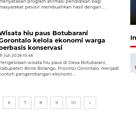
Pelanggan Filaha Farm setia
menyatakan program afirmasi pendidikan bagi
masyarakat pesisir membuahkan hasil dengan ...
sampai 8 tahan?
1 Juni 2026 05:47
Wisata hiu paus Botubarani
I
Gorontalo kelola ekonomi warga
berbasis konservasi
31 Juli 2026 10:46
Pengelolaan wisata hiu paus di Desa Botubarani,
Kabupaten Bone Bolango, Provinsi Gorontalo, menjadi
contoh pengembangan ekonomi ...
6
7
8
9
10
»