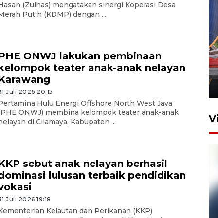
Hasan (Zulhas) mengatakan sinergi Koperasi Desa
Merah Putih (KDMP) dengan ...
Komisi V DPR tinjau
PHE ONWJ lakukan pembinaan
perlintasan sebidang di
kelompok teater anak-anak nelayan
Stasiun Bogor
Karawang
12 Juni 2026 18:49
31 Juli 2026 20:15
Pertamina Hulu Energi Offshore North West Java
(PHE ONWJ) membina kelompok teater anak-anak
V
nelayan di Cilamaya, Kabupaten ...
KKP sebut anak nelayan berhasil
dominasi lulusan terbaik pendidikan
vokasi
31 Juli 2026 19:18
Kementerian Kelautan dan Perikanan (KKP)