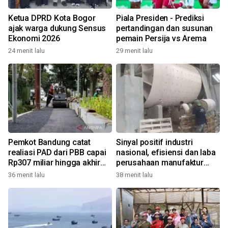
Ketua DPRD Kota Bogor
Piala Presiden - Prediksi
ajak warga dukung Sensus
pertandingan dan susunan
Ekonomi 2026
pemain Persija vs Arema
24 menit lalu
29 menit lalu
Pemkot Bandung catat
Sinyal positif industri
realiasi PAD dari PBB capai
nasional, efisiensi dan laba
Rp307 miliar hingga akhir
perusahaan manufaktur
Juli 2026
kian menguat
36 menit lalu
38 menit lalu