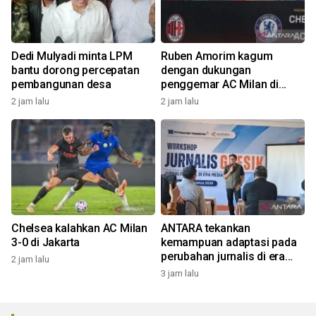
Dedi Mulyadi minta LPM
Ruben Amorim kagum
bantu dorong percepatan
dengan dukungan
pembangunan desa
penggemar AC Milan di
Indonesia
2 jam lalu
2 jam lalu
Chelsea kalahkan AC Milan
ANTARA tekankan
3-0 di Jakarta
kemampuan adaptasi pada
perubahan jurnalis di era
2 jam lalu
digital
3 jam lalu