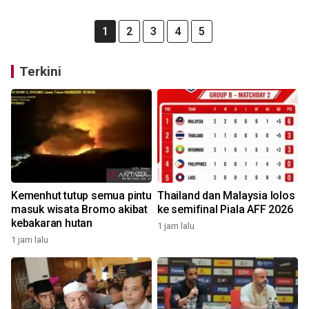
1
2
3
4
5
Terkini
Kemenhut tutup semua pintu
Thailand dan Malaysia lolos
masuk wisata Bromo akibat
ke semifinal Piala AFF 2026
kebakaran hutan
1 jam lalu
1 jam lalu