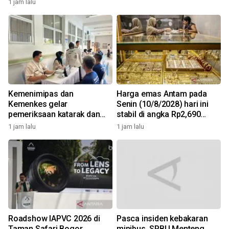
1 jam lalu
Kemenimipas dan
Harga emas Antam pada
Kemenkes gelar
Senin (10/8/2028) hari ini
pemeriksaan katarak dan
stabil di angka Rp2,690
CKG sambut HUT RI
juta/gr
1 jam lalu
1 jam lalu
Roadshow IAPVC 2026 di
Pasca insiden kebakaran
Taman Safari Bogor
minibus, SPBU Menteng