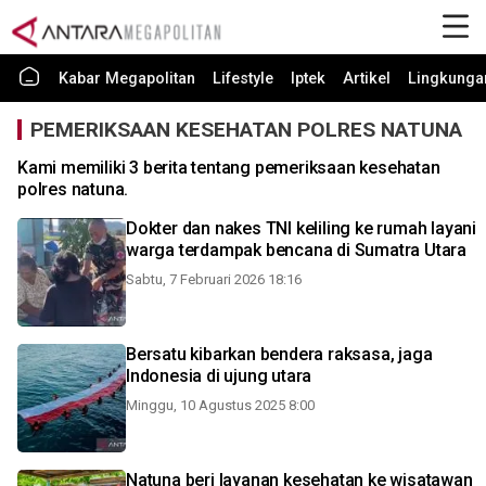
Kabar Megapolitan
Lifestyle
Iptek
Artikel
Lingkunga
PEMERIKSAAN KESEHATAN POLRES NATUNA
Kami memiliki 3 berita tentang pemeriksaan kesehatan
polres natuna.
Dokter dan nakes TNI keliling ke rumah layani
warga terdampak bencana di Sumatra Utara
Sabtu, 7 Februari 2026 18:16
Bersatu kibarkan bendera raksasa, jaga
Indonesia di ujung utara
Minggu, 10 Agustus 2025 8:00
Natuna beri layanan kesehatan ke wisatawan