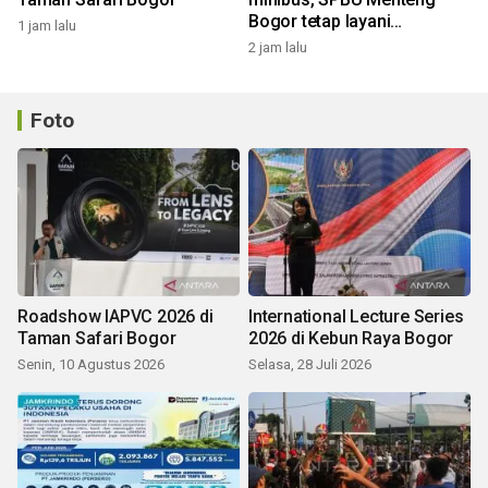
Bogor tetap layani
1 jam lalu
pengisian solar
2 jam lalu
Foto
Roadshow IAPVC 2026 di
International Lecture Series
Taman Safari Bogor
2026 di Kebun Raya Bogor
Senin, 10 Agustus 2026
Selasa, 28 Juli 2026