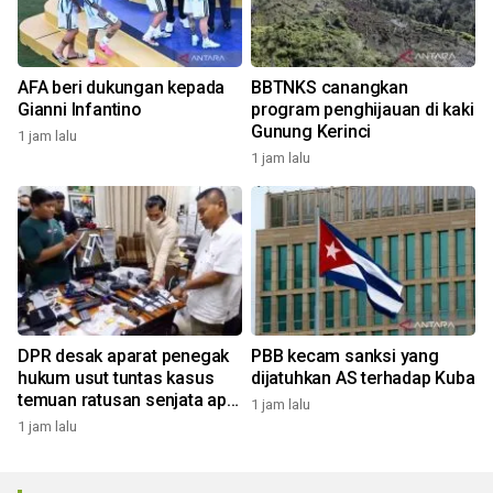
AFA beri dukungan kepada
BBTNKS canangkan
Gianni Infantino
program penghijauan di kaki
Gunung Kerinci
1 jam lalu
1 jam lalu
DPR desak aparat penegak
PBB kecam sanksi yang
hukum usut tuntas kasus
dijatuhkan AS terhadap Kuba
temuan ratusan senjata api
1 jam lalu
di sekolah
1 jam lalu