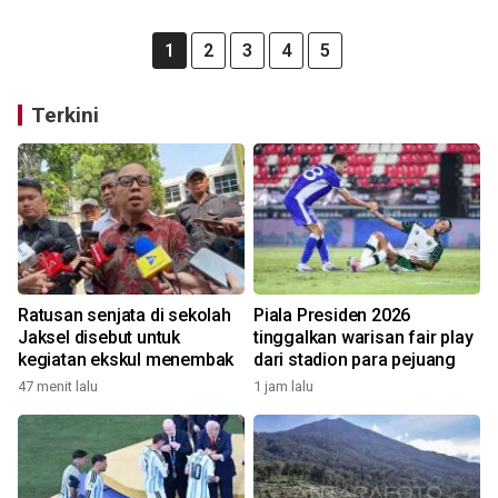
1
2
3
4
5
Terkini
Ratusan senjata di sekolah
Piala Presiden 2026
Jaksel disebut untuk
tinggalkan warisan fair play
kegiatan ekskul menembak
dari stadion para pejuang
47 menit lalu
1 jam lalu