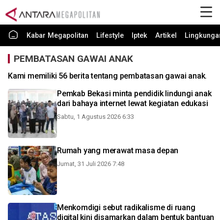
Kabar Megapolitan
Lifestyle
Iptek
Artikel
Lingkunga
PEMBATASAN GAWAI ANAK
Kami memiliki 56 berita tentang pembatasan gawai anak.
Pemkab Bekasi minta pendidik lindungi anak
dari bahaya internet lewat kegiatan edukasi
Sabtu, 1 Agustus 2026 6:33
Rumah yang merawat masa depan
Jumat, 31 Juli 2026 7:48
Menkomdigi sebut radikalisme di ruang
digital kini disamarkan dalam bentuk bantuan