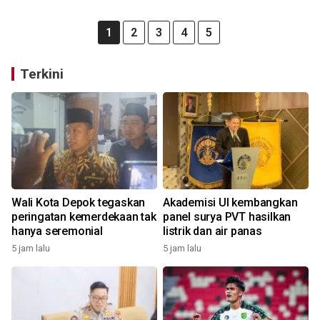
1
2
3
4
5
Terkini
Wali Kota Depok tegaskan
Akademisi UI kembangkan
peringatan kemerdekaan tak
panel surya PVT hasilkan
hanya seremonial
listrik dan air panas
5 jam lalu
5 jam lalu