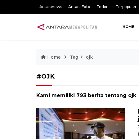
Antaranews
Antara Foto
Terkini
Terpopuler
HOME
Home
Tag
ojk
#OJK
Kami memiliki 793 berita tentang ojk