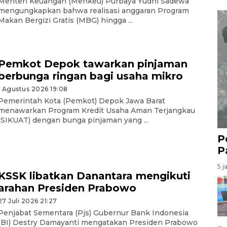
Menteri Keuangan (Menkeu) Purbaya Yudhi Sadewa
mengungkapkan bahwa realisasi anggaran Program
Makan Bergizi Gratis (MBG) hingga ...
Pemkot Depok tawarkan pinjaman
berbunga ringan bagi usaha mikro
1 Agustus 2026 19:08
Pemerintah Kota (Pemkot) Depok Jawa Barat
menawarkan Program Kredit Usaha Aman Terjangkau
(SIKUAT) dengan bunga pinjaman yang ...
P
P
5 j
KSSK libatkan Danantara mengikuti
arahan Presiden Prabowo
27 Juli 2026 21:27
Penjabat Sementara (Pjs) Gubernur Bank Indonesia
(BI) Destry Damayanti mengatakan Presiden Prabowo