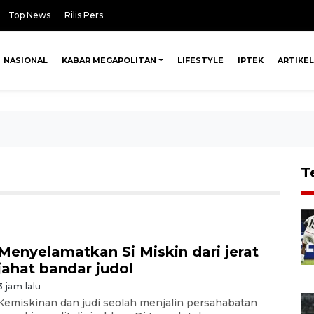
Top News
Rilis Pers
NASIONAL
KABAR MEGAPOLITAN
LIFESTYLE
IPTEK
ARTIKEL
T
Menyelamatkan Si Miskin dari jerat
jahat bandar judol
3 jam lalu
Kemiskinan dan judi seolah menjalin persahabatan