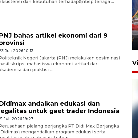
eksistensi dan kebutuhan terhadap&nbsp;tenaga ...
Komisi V DPR tinjau
perlintasan sebidang di
Stasiun Bogor
PNJ bahas artikel ekonomi dari 9
provinsi
12 Juni 2026 18:49
23 Juli 2026 10:13
Politeknik Negeri Jakarta (PNJ) melakukan desiminasi
V
hasil skripsi mahasiswa ekonomi, artikel dari
akademisi dan praktisi ...
Didimax andalkan edukasi dan
legalitas untuk gaet trader Indonesia
21 Juli 2026 19:27
Perusahaan pialang berjangka PT Didi Max Berjangka
Pelanggan Filaha Farm setia
(Didimax) mengandalkan program edukasi serta
sampai 8 tahan?
legalitas usaha sebagai strategi ...