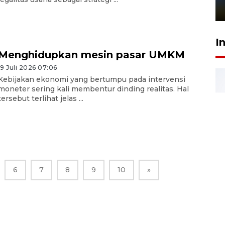
1 Juni 2026 05:47
I
Menghidupkan mesin pasar UMKM
19 Juli 2026 07:06
Kebijakan ekonomi yang bertumpu pada intervensi
moneter sering kali membentur dinding realitas. Hal
tersebut terlihat jelas ...
6
7
8
9
10
»