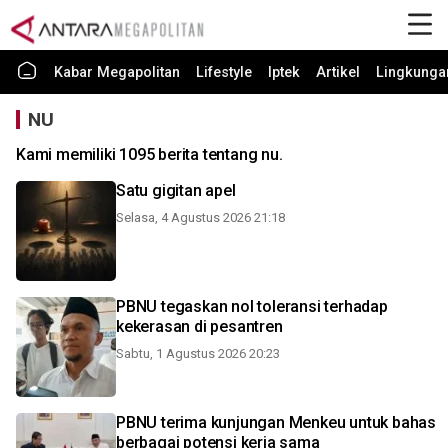
Kabar Megapolitan
Lifestyle
Iptek
Artikel
Lingkunga
NU
Kami memiliki 1095 berita tentang nu.
Satu gigitan apel
Selasa, 4 Agustus 2026 21:18
PBNU tegaskan nol toleransi terhadap
kekerasan di pesantren
Sabtu, 1 Agustus 2026 20:23
PBNU terima kunjungan Menkeu untuk bahas
berbagai potensi kerja sama