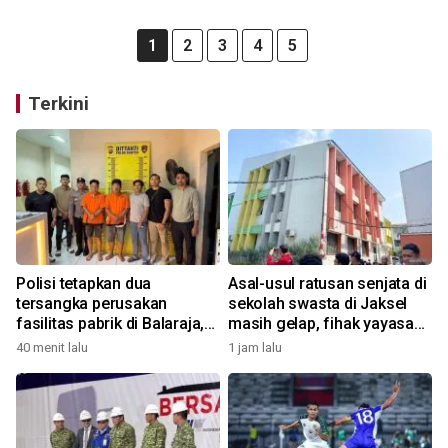
1
2
3
4
5
Terkini
Polisi tetapkan dua
Asal-usul ratusan senjata di
tersangka perusakan
sekolah swasta di Jaksel
fasilitas pabrik di Balaraja,
masih gelap, fihak yayasan
motifnya pun terkuak
tak tahu
40 menit lalu
1 jam lalu