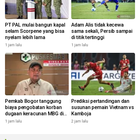
PT PAL mulai bangun kapal
Adam Alis tidak kecewa
selam Scorpene yang bisa
sama sekali, Persib sampai
nyelam lebih lama
di titik tertinggi
1 jam lalu
1 jam lalu
Pemkab Bogor tanggung
Prediksi pertandingan dan
biaya pengobatan korban
susunan pemain Vietnam vs
dugaan keracunan MBG di
Kamboja
Dramaga
1 jam lalu
2 jam lalu