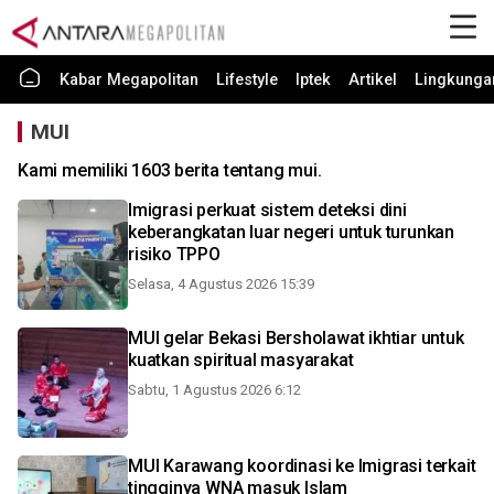
Kabar Megapolitan
Lifestyle
Iptek
Artikel
Lingkunga
MUI
Kami memiliki 1603 berita tentang mui.
Imigrasi perkuat sistem deteksi dini
keberangkatan luar negeri untuk turunkan
risiko TPPO
Selasa, 4 Agustus 2026 15:39
MUI gelar Bekasi Bersholawat ikhtiar untuk
kuatkan spiritual masyarakat
Sabtu, 1 Agustus 2026 6:12
MUI Karawang koordinasi ke Imigrasi terkait
tingginya WNA masuk Islam