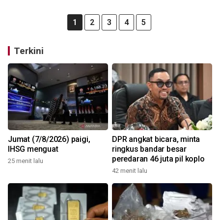
1
2
3
4
5
Terkini
Jumat (7/8/2026) paigi,
DPR angkat bicara, minta
IHSG menguat
ringkus bandar besar
peredaran 46 juta pil koplo
25 menit lalu
42 menit lalu