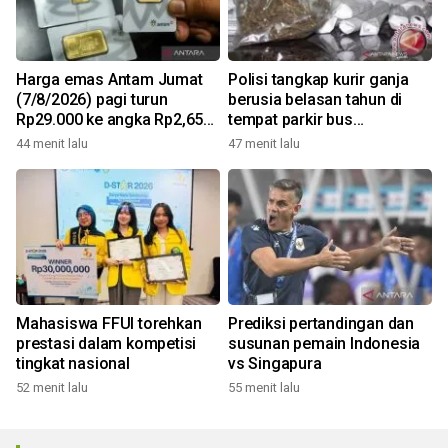
Harga emas Antam Jumat
Polisi tangkap kurir ganja
(7/8/2026) pagi turun
berusia belasan tahun di
Rp29.000 ke angka Rp2,650
tempat parkir bus
juta/gr
Tangerang
44 menit lalu
47 menit lalu
Mahasiswa FFUI torehkan
Prediksi pertandingan dan
prestasi dalam kompetisi
susunan pemain Indonesia
tingkat nasional
vs Singapura
52 menit lalu
55 menit lalu