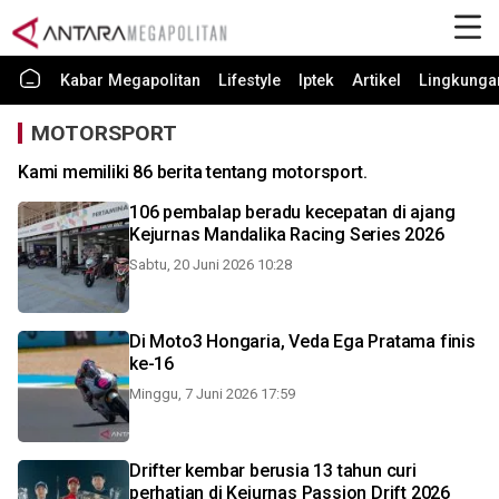
Kabar Megapolitan
Lifestyle
Iptek
Artikel
Lingkunga
MOTORSPORT
Kami memiliki 86 berita tentang motorsport.
106 pembalap beradu kecepatan di ajang
Kejurnas Mandalika Racing Series 2026
Sabtu, 20 Juni 2026 10:28
Di Moto3 Hongaria, Veda Ega Pratama finis
ke-16
Minggu, 7 Juni 2026 17:59
Drifter kembar berusia 13 tahun curi
perhatian di Kejurnas Passion Drift 2026