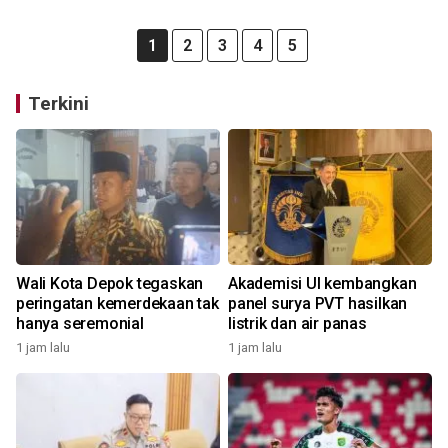
1
2
3
4
5
Terkini
Wali Kota Depok tegaskan
Akademisi UI kembangkan
peringatan kemerdekaan tak
panel surya PVT hasilkan
hanya seremonial
listrik dan air panas
1 jam lalu
1 jam lalu