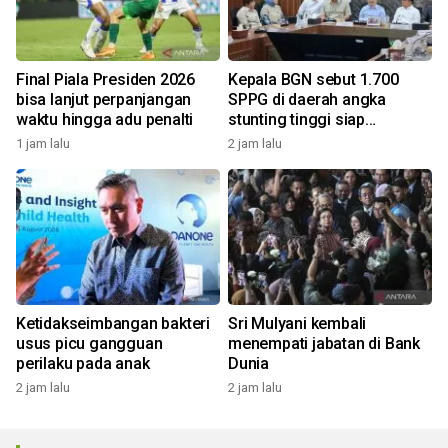
Final Piala Presiden 2026
Kepala BGN sebut 1.700
bisa lanjut perpanjangan
SPPG di daerah angka
waktu hingga adu penalti
stunting tinggi siap
beroperasi
1 jam lalu
2 jam lalu
Ketidakseimbangan bakteri
Sri Mulyani kembali
usus picu gangguan
menempati jabatan di Bank
perilaku pada anak
Dunia
2 jam lalu
2 jam lalu