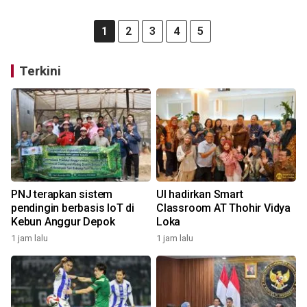
1
2
3
4
5
Terkini
PNJ terapkan sistem
UI hadirkan Smart
pendingin berbasis IoT di
Classroom AT Thohir Vidya
Kebun Anggur Depok
Loka
1 jam lalu
1 jam lalu