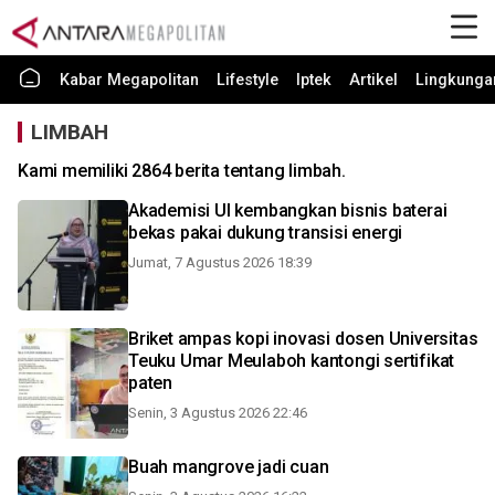
Kabar Megapolitan
Lifestyle
Iptek
Artikel
Lingkunga
LIMBAH
Kami memiliki 2864 berita tentang limbah.
Akademisi UI kembangkan bisnis baterai
bekas pakai dukung transisi energi
Jumat, 7 Agustus 2026 18:39
Briket ampas kopi inovasi dosen Universitas
Teuku Umar Meulaboh kantongi sertifikat
paten
Senin, 3 Agustus 2026 22:46
Buah mangrove jadi cuan