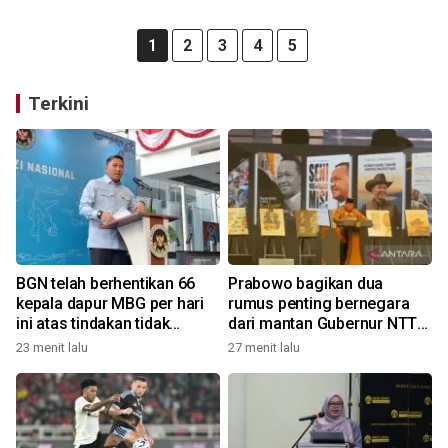
1
2
3
4
5
Terkini
BGN telah berhentikan 66
Prabowo bagikan dua
kepala dapur MBG per hari
rumus penting bernegara
ini atas tindakan tidak
dari mantan Gubernur NTT
disiplin
Ben Mboi
23 menit lalu
27 menit lalu