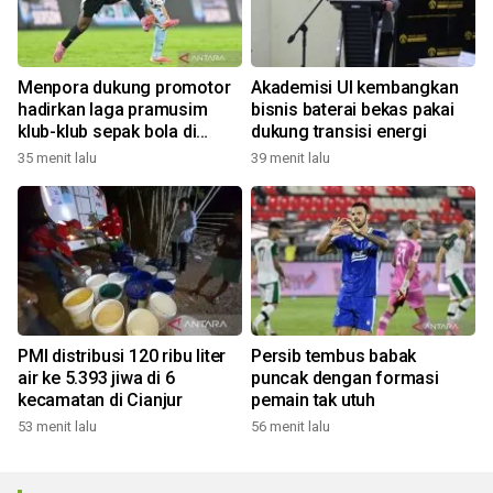
Menpora dukung promotor
Akademisi UI kembangkan
hadirkan laga pramusim
bisnis baterai bekas pakai
klub-klub sepak bola di
dukung transisi energi
Indonesia
35 menit lalu
39 menit lalu
PMI distribusi 120 ribu liter
Persib tembus babak
air ke 5.393 jiwa di 6
puncak dengan formasi
kecamatan di Cianjur
pemain tak utuh
53 menit lalu
56 menit lalu