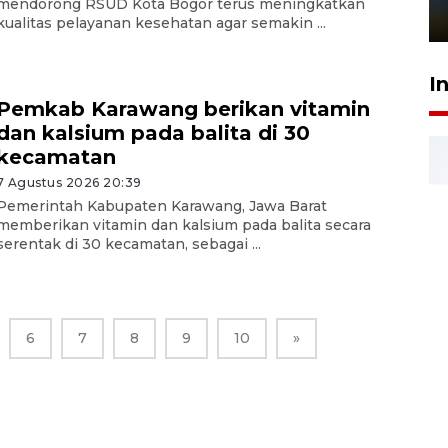
mendorong RSUD Kota Bogor terus meningkatkan
1 Juni 2026 05:47
kualitas pelayanan kesehatan agar semakin ...
I
Pemkab Karawang berikan vitamin
dan kalsium pada balita di 30
kecamatan
7 Agustus 2026 20:39
Pemerintah Kabupaten Karawang, Jawa Barat
memberikan vitamin dan kalsium pada balita secara
serentak di 30 kecamatan, sebagai ...
6
7
8
9
10
»