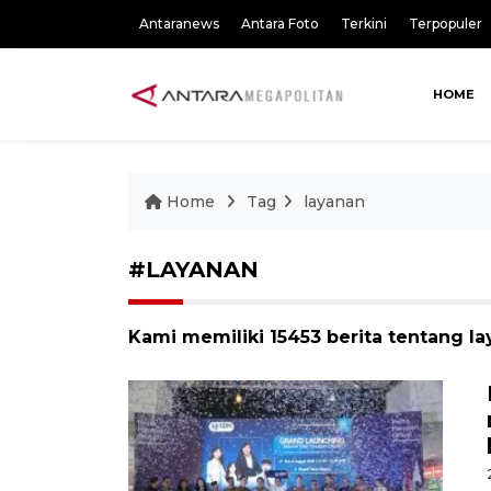
Antaranews
Antara Foto
Terkini
Terpopuler
HOME
Home
Tag
layanan
#LAYANAN
Kami memiliki 15453 berita tentang l