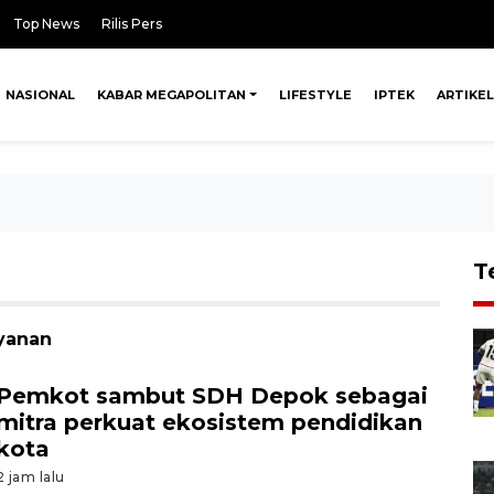
Top News
Rilis Pers
NASIONAL
KABAR MEGAPOLITAN
LIFESTYLE
IPTEK
ARTIKEL
T
ayanan
Pemkot sambut SDH Depok sebagai
mitra perkuat ekosistem pendidikan
kota
2 jam lalu