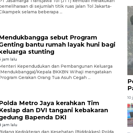
PT Jasamarga Transjawa Tol (JTT) kembali melakukan
pemeliharaan di sejumlah titik ruas jalan Tol Jakarta-
Cikampek selama beberapa ...
Mendukbangga sebut Program
Genting bantu rumah layak huni bagi
keluarga stunting
5 jam lalu
Menteri Kependudukan dan Pembangunan Keluarga
(Mendukbangga)/Kepala BKKBN Wihaji mengatakan
Program Gerakan Orang Tua Asuh Cegah ...
P
P
10 
Polda Metro Jaya kerahkan Tim
Keslap dan DVI tangani kebakaran
gedung Bapenda DKI
8 jam lalu
Bidang Kedokteran dan Kesehatan (Biddokkes) Polda