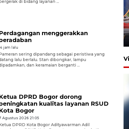
bergerak di bidang layanan ...
Komisi V DPR tinjau
perlintasan sebidang di
Stasiun Bogor
Perdagangan menggerakkan
peradaban
12 Juni 2026 18:49
14 jam lalu
Pameran sering dipandang sebagai peristiwa yang
V
datang lalu berlalu. Stan dibongkar, lampu
dipadamkan, dan keramaian berganti ...
Ketua DPRD Bogor dorong
peningkatan kualitas layanan RSUD
Kota Bogor
7 Agustus 2026 21:05
Pelanggan Filaha Farm setia
Ketua DPRD Kota Bogor Adityawarman Adil
sampai 8 tahan?