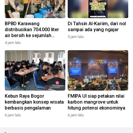
BPBD Karawang
Di Tahsin Al-Kariim, dari nol
distribusikan 704.000 liter
sampai ada yang ngajar
air bersih ke sejumlah
5 jam lalu
daerah kekeringan
4 jam lalu
Kebun Raya Bogor
FMIPA UI siap petakan nilai
kembangkan konsep wisata
karbon mangrove untuk
berbasis pengalaman
hitung potensi ekonominya
6 jam lalu
6 jam lalu