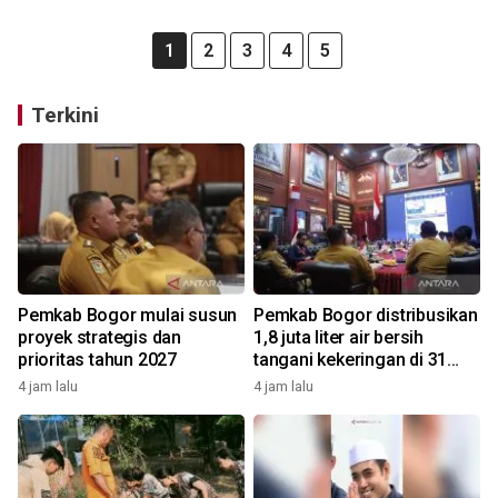
1
2
3
4
5
Terkini
Pemkab Bogor mulai susun
Pemkab Bogor distribusikan
proyek strategis dan
1,8 juta liter air bersih
prioritas tahun 2027
tangani kekeringan di 31
kecamatan
4 jam lalu
4 jam lalu