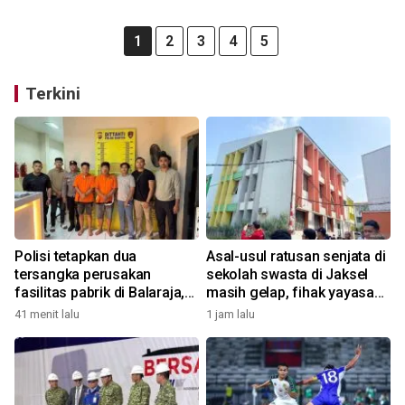
1
2
3
4
5
Terkini
Polisi tetapkan dua
Asal-usul ratusan senjata di
tersangka perusakan
sekolah swasta di Jaksel
fasilitas pabrik di Balaraja,
masih gelap, fihak yayasan
motifnya pun terkuak
tak tahu
41 menit lalu
1 jam lalu