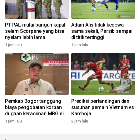
PT PAL mulai bangun kapal
Adam Alis tidak kecewa
selam Scorpene yang bisa
sama sekali, Persib sampai
nyelam lebih lama
di titik tertinggi
1 jam lalu
1 jam lalu
Pemkab Bogor tanggung
Prediksi pertandingan dan
biaya pengobatan korban
susunan pemain Vietnam vs
dugaan keracunan MBG di
Kamboja
Dramaga
1 jam lalu
2 jam lalu