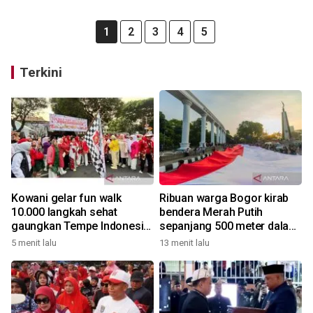
1
2
3
4
5
Terkini
Kowani gelar fun walk
Ribuan warga Bogor kirab
10.000 langkah sehat
bendera Merah Putih
gaungkan Tempe Indonesia
sepanjang 500 meter dalam
Goes to UNESCO
rangkaian FMP ke-11
5 menit lalu
13 menit lalu