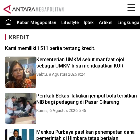
Kabar Megapolitan
Lifestyle
Iptek
Artikel
Lingkunga
KREDIT
Kami memiliki 1511 berita tentang kredit.
Kementerian UMKM sebut manfaat ojol
sebagai UMKM bisa mendapatkan KUR
Sabtu, 8 Agustus 2026 9:24
Pemkab Bekasi lakukan jemput bola terbitkan
NIB bagi pedagang di Pasar Cikarang
Kamis, 6 Agustus 2026 5:45
Menkeu Purbaya pastikan penempatan dana
pemerintah di Himbara tetap berjalan