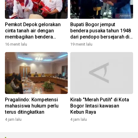
Pemkot Depok gelorakan
Bupati Bogor jemput
cinta tanah air dengan
bendera pusaka tahun 1948
membagikan bendera
dari pendopo bersejarah di
merah putih
Desa Malasari
16 menit lalu
19 menit lalu
Pragalindo: Kompetensi
Kirab "Merah Putih" di Kota
mahasiswa hukum perlu
Bogor lintasi kawasan
terus ditingkatkan
Kebun Raya
4 jam lalu
4 jam lalu