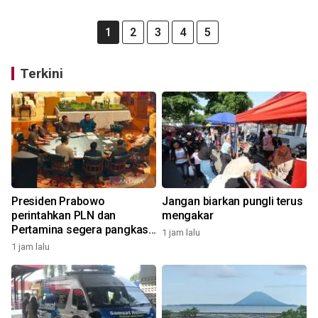
1
2
3
4
5
Terkini
Presiden Prabowo
Jangan biarkan pungli terus
perintahkan PLN dan
mengakar
Pertamina segera pangkas
1 jam lalu
anak-cucu perusahaan
1 jam lalu