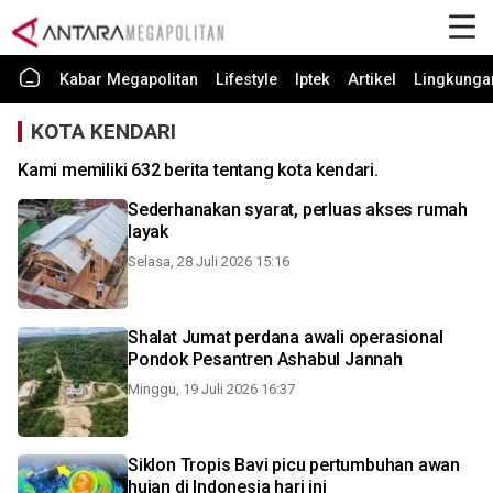
Kabar Megapolitan
Lifestyle
Iptek
Artikel
Lingkunga
KOTA KENDARI
Kami memiliki 632 berita tentang kota kendari.
Sederhanakan syarat, perluas akses rumah
layak
Selasa, 28 Juli 2026 15:16
Shalat Jumat perdana awali operasional
Pondok Pesantren Ashabul Jannah
Minggu, 19 Juli 2026 16:37
Siklon Tropis Bavi picu pertumbuhan awan
hujan di Indonesia hari ini