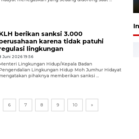
1 Juni 2026 05:47
I
KLH berikan sanksi 3.000
perusahaan karena tidak patuhi
regulasi lingkungan
8 Juni 2026 19:56
Menteri Lingkungan Hidup/Kepala Badan
Pengendalian Lingkungan Hidup Moh Jumhur Hidayat
mengatakan pihaknya memberikan sanksi ...
6
7
8
9
10
»