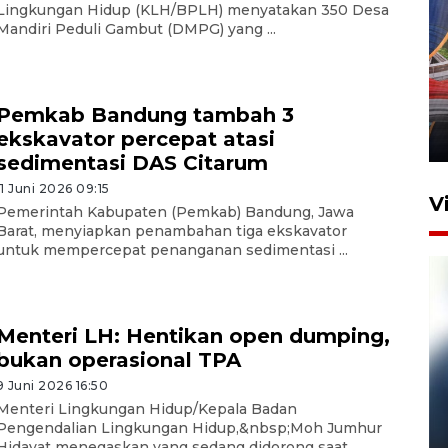
Lingkungan Hidup (KLH/BPLH) menyatakan 350 Desa
Mandiri Peduli Gambut (DMPG) yang ...
Komisi V DPR tinjau
perlintasan sebidang di
Stasiun Bogor
Pemkab Bandung tambah 3
ekskavator percepat atasi
12 Juni 2026 18:49
sedimentasi DAS Citarum
11 Juni 2026 09:15
V
Pemerintah Kabupaten (Pemkab) Bandung, Jawa
Barat, menyiapkan penambahan tiga ekskavator
untuk mempercepat penanganan sedimentasi ...
Menteri LH: Hentikan open dumping,
bukan operasional TPA
9 Juni 2026 16:50
Menteri Lingkungan Hidup/Kepala Badan
Pelanggan Filaha Farm setia
Pengendalian Lingkungan Hidup,&nbsp;Moh Jumhur
sampai 8 tahan?
Hidayat menegaskan yang sedang didorong saat ...