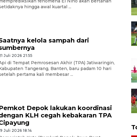
memprediksikan fenomena El Nino akan bertahan
setidaknya hingga awal kuartal ...
Saatnya kelola sampah dari
sumbernya
21 Juli 2026 21:55
Api di Tempat Pemrosesan Akhir (TPA) Jatiwaringin,
Kabupaten Tangerang, Banten, baru padam 10 hari
setelah pertama kali membesar ...
Pemkot Depok lakukan koordinasi
dengan KLH cegah kebakaran TPA
Cipayung
T
19 Juli 2026 18:14