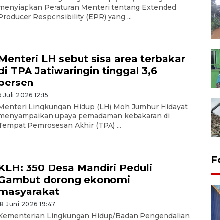
menyiapkan Peraturan Menteri tentang Extended
Producer Responsibility (EPR) yang ...
Menteri LH sebut sisa area terbakar
di TPA Jatiwaringin tinggal 3,6
persen
6 Juli 2026 12:15
Menteri Lingkungan Hidup (LH) Moh Jumhur Hidayat
menyampaikan upaya pemadaman kebakaran di
Tempat Pemrosesan Akhir (TPA) ...
F
KLH: 350 Desa Mandiri Peduli
Gambut dorong ekonomi
masyarakat
18 Juni 2026 19:47
Kementerian Lingkungan Hidup/Badan Pengendalian