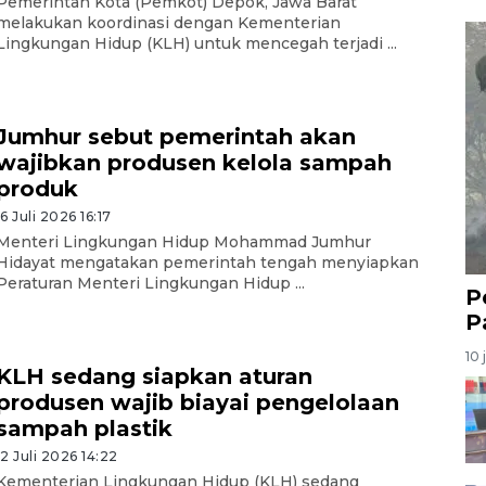
Pemerintah Kota (Pemkot) Depok, Jawa Barat
melakukan koordinasi dengan Kementerian
Lingkungan Hidup (KLH) untuk mencegah terjadi ...
Jumhur sebut pemerintah akan
wajibkan produsen kelola sampah
produk
16 Juli 2026 16:17
Menteri Lingkungan Hidup Mohammad Jumhur
Hidayat mengatakan pemerintah tengah menyiapkan
Peraturan Menteri Lingkungan Hidup ...
P
P
10 
KLH sedang siapkan aturan
produsen wajib biayai pengelolaan
sampah plastik
12 Juli 2026 14:22
Kementerian Lingkungan Hidup (KLH) sedang