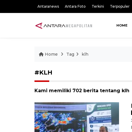
Antaranews
Antara Foto
Terkini
Terpopuler
HOME
Home
Tag
klh
#KLH
Kami memiliki 702 berita tentang klh