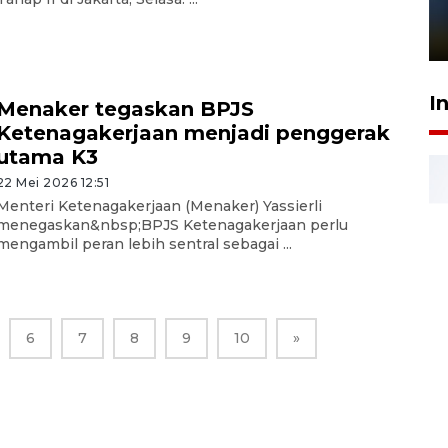
sampai 8 tahan?
1 Juni 2026 05:47
I
Menaker tegaskan BPJS
Ketenagakerjaan menjadi penggerak
utama K3
22 Mei 2026 12:51
Menteri Ketenagakerjaan (Menaker) Yassierli
menegaskan&nbsp;BPJS Ketenagakerjaan perlu
mengambil peran lebih sentral sebagai ...
6
7
8
9
10
»