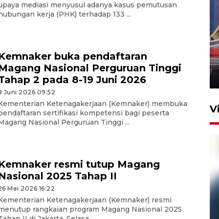
upaya mediasi menyusul adanya kasus pemutusan
hubungan kerja (PHK) terhadap 133 ...
Komisi V DPR tinjau
perlintasan sebidang di
Kemnaker buka pendaftaran
Stasiun Bogor
Magang Nasional Perguruan Tinggi
12 Juni 2026 18:49
Tahap 2 pada 8-19 Juni 2026
8 Juni 2026 09:52
Kementerian Ketenagakerjaan (Kemnaker) membuka
V
pendaftaran sertifikasi kompetensi bagi peserta
Magang Nasional Perguruan Tinggi ...
Kemnaker resmi tutup Magang
Nasional 2025 Tahap II
26 Mei 2026 16:22
Kementerian Ketenagakerjaan (Kemnaker) resmi
menutup rangkaian program Magang Nasional 2025
Pelanggan Filaha Farm setia
Tahap II di Jakarta, Selasa. ...