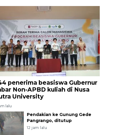
44 penerima beasiswa Gubernur
abar Non-APBD kuliah di Nusa
utra University
am lalu
Pendakian ke Gunung Gede
Pangrango, ditutup
12 jam lalu