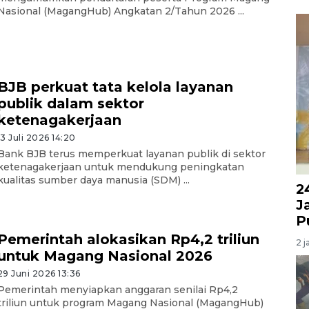
Nasional (MagangHub) Angkatan 2/Tahun 2026 ...
BJB perkuat tata kelola layanan
publik dalam sektor
ketenagakerjaan
13 Juli 2026 14:20
Bank BJB terus memperkuat layanan publik di sektor
ketenagakerjaan untuk mendukung peningkatan
kualitas sumber daya manusia (SDM) ...
2
J
P
Pemerintah alokasikan Rp4,2 triliun
2 j
untuk Magang Nasional 2026
29 Juni 2026 13:36
Pemerintah menyiapkan anggaran senilai Rp4,2
triliun untuk program Magang Nasional (MagangHub)