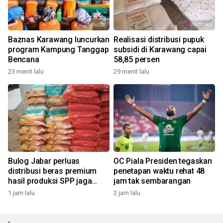
Baznas Karawang luncurkan
Realisasi distribusi pupuk
program Kampung Tanggap
subsidi di Karawang capai
Bencana
58,85 persen
23 menit lalu
29 menit lalu
Bulog Jabar perluas
OC Piala Presiden tegaskan
distribusi beras premium
penetapan waktu rehat 48
hasil produksi SPP jaga
jam tak sembarangan
harga sesuai HET
1 jam lalu
2 jam lalu