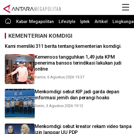
Kabar Megapolitan
Lifestyle
Iptek
Artikel
Lingkunga
KEMENTERIAN KOMDIGI
Kami memiliki 311 berita tentang kementerian komdigi.
Kemensos tangguhkan 1,49 juta KPM
penerima bansos terindikasi lakukan judi
online
Kamis, 6 Agustus 2026 15:37
Menkomdigi sebut KIP jadi garda depan
informasi jernih dan perangi hoaks
Senin, 3 Agustus 2026 19:12
Menkomdigi sebut kreator rekam video tanpa
izin langgar UU PDP