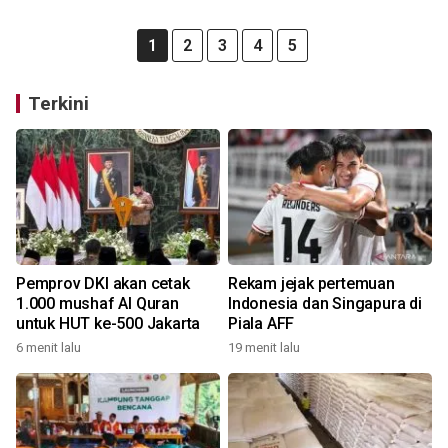
1
2
3
4
5
Terkini
Pemprov DKI akan cetak
Rekam jejak pertemuan
1.000 mushaf Al Quran
Indonesia dan Singapura di
untuk HUT ke-500 Jakarta
Piala AFF
6 menit lalu
19 menit lalu