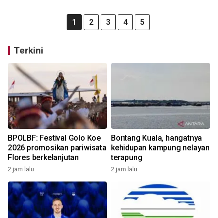
1
2
3
4
5
Terkini
BPOLBF: Festival Golo Koe
Bontang Kuala, hangatnya
2026 promosikan pariwisata
kehidupan kampung nelayan
Flores berkelanjutan
terapung
2 jam lalu
2 jam lalu