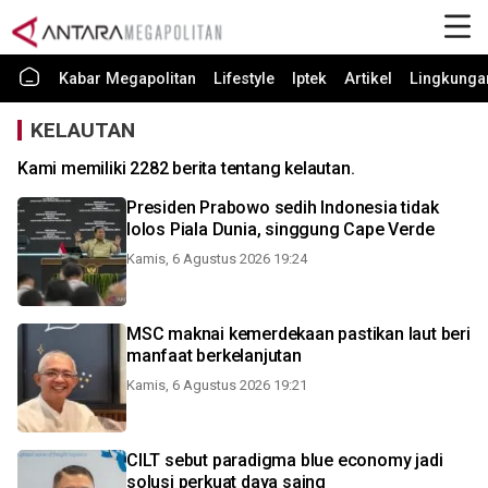
Kabar Megapolitan
Lifestyle
Iptek
Artikel
Lingkunga
KELAUTAN
Kami memiliki 2282 berita tentang kelautan.
Presiden Prabowo sedih Indonesia tidak
lolos Piala Dunia, singgung Cape Verde
Kamis, 6 Agustus 2026 19:24
MSC maknai kemerdekaan pastikan laut beri
manfaat berkelanjutan
Kamis, 6 Agustus 2026 19:21
CILT sebut paradigma blue economy jadi
solusi perkuat daya saing