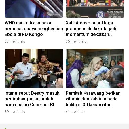
WHO dan mitra sepakat
Xabi Alonso sebut laga
percepat upaya penghentian
pramusim di Jakarta jadi
Ebola di RD Kongo
momentum dekatkan
Chelsea dengan penggemar
33 menit lalu
36 menit lalu
Istana sebut Destry masuk
Pemkab Karawang berikan
pertimbangan sejumlah
vitamin dan kalsium pada
nama calon Gubernur BI
balita di 30 kecamatan
39 menit lalu
41 menit lalu