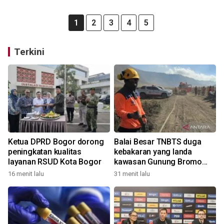
1
2
3
4
5
Terkini
Ketua DPRD Bogor dorong
Balai Besar TNBTS duga
peningkatan kualitas
kebakaran yang landa
layanan RSUD Kota Bogor
kawasan Gunung Bromo
karena aktivitas manusia
16 menit lalu
31 menit lalu