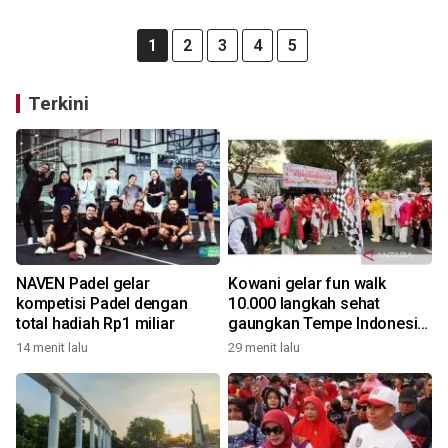
1
2
3
4
5
Terkini
NAVEN Padel gelar
Kowani gelar fun walk
kompetisi Padel dengan
10.000 langkah sehat
total hadiah Rp1 miliar
gaungkan Tempe Indonesia
Goes to UNESCO
14 menit lalu
29 menit lalu