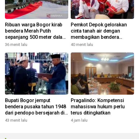
Ribuan warga Bogor kirab
Pemkot Depok gelorakan
bendera Merah Putih
cinta tanah air dengan
sepanjang 500 meter dalam
membagikan bendera
rangkaian FMP ke-11
merah putih
36 menit lalu
40 menit lalu
Bupati Bogor jemput
Pragalindo: Kompetensi
bendera pusaka tahun 1948
mahasiswa hukum perlu
dari pendopo bersejarah di
terus ditingkatkan
Desa Malasari
43 menit lalu
4 jam lalu