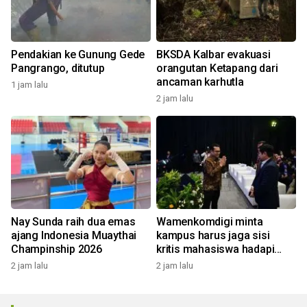
Pendakian ke Gunung Gede
BKSDA Kalbar evakuasi
Pangrango, ditutup
orangutan Ketapang dari
ancaman karhutla
1 jam lalu
2 jam lalu
Nay Sunda raih dua emas
Wamenkomdigi minta
ajang Indonesia Muaythai
kampus harus jaga sisi
Champinship 2026
kritis mahasiswa hadapi
Gen AI
2 jam lalu
2 jam lalu