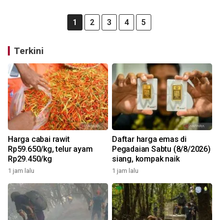
1
2
3
4
5
Terkini
Harga cabai rawit
Daftar harga emas di
Rp59.650/kg, telur ayam
Pegadaian Sabtu (8/8/2026)
Rp29.450/kg
siang, kompak naik
1 jam lalu
1 jam lalu