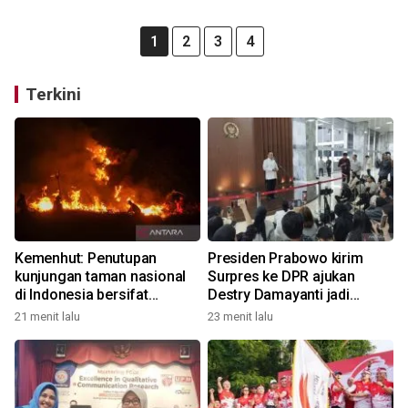
1
2
3
4
Terkini
Kemenhut: Penutupan
Presiden Prabowo kirim
kunjungan taman nasional
Surpres ke DPR ajukan
di Indonesia bersifat
Destry Damayanti jadi
kondisional
Gubernur BI definitif
21 menit lalu
23 menit lalu