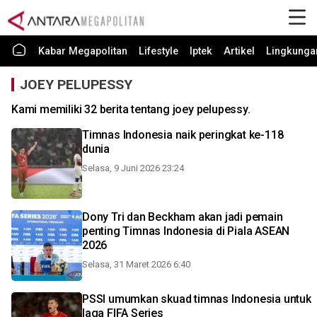
Kabar Megapolitan
Lifestyle
Iptek
Artikel
Lingkunga
JOEY PELUPESSY
Kami memiliki 32 berita tentang joey pelupessy.
Timnas Indonesia naik peringkat ke-118
dunia
Selasa, 9 Juni 2026 23:24
Dony Tri dan Beckham akan jadi pemain
penting Timnas Indonesia di Piala ASEAN
2026
Selasa, 31 Maret 2026 6:40
PSSI umumkan skuad timnas Indonesia untuk
laga FIFA Series