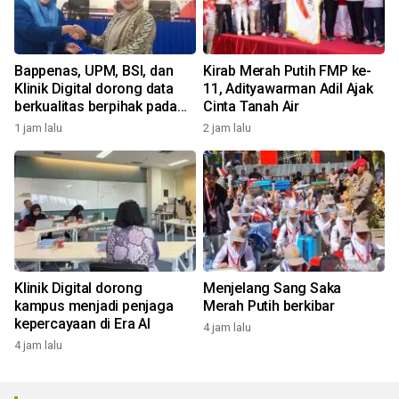
Bappenas, UPM, BSI, dan
Kirab Merah Putih FMP ke-
Klinik Digital dorong data
11, Adityawarman Adil Ajak
berkualitas berpihak pada
Cinta Tanah Air
manusia
1 jam lalu
2 jam lalu
Klinik Digital dorong
Menjelang Sang Saka
kampus menjadi penjaga
Merah Putih berkibar
kepercayaan di Era AI
4 jam lalu
4 jam lalu